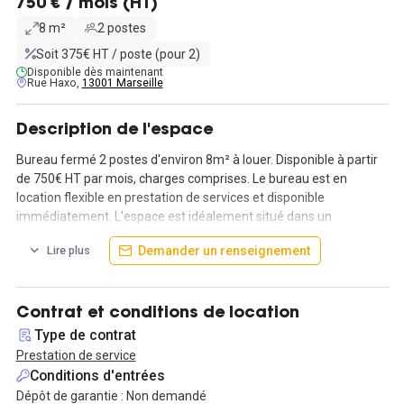
750 € / mois (HT)
8 m²
2 postes
Soit 375€ HT / poste (pour 2)
Disponible dès maintenant
Rue Haxo,
13001 Marseille
Description de l'espace
Bureau fermé 2 postes d'environ 8m² à louer. Disponible à partir
de 750€ HT par mois, charges comprises. Le bureau est en
location flexible en prestation de services et disponible
immédiatement. L'espace est idéalement situé dans un
coworking dans le centre-ville de Marseille entre Préfecture et
Demander un renseignement
Lire plus
Vieux-Port.
Le bureau est entièrement meublé et équipé avec du mobilier
design et confort. Vous aurez accès à de la Wi-Fi fibre noire ultra
Contrat et conditions de location
haut-débit et à une climatisation réversible. De nombreux
Type de contrat
services sont inclus dans la prestation : réception de vos colis et
Prestation de service
courriers, accueil des visiteurs, café du matin offert, service de
Conditions d'entrées
conciergerie et équipe dédiée sur place, ménage hebdomadaire
Dépôt de garantie : Non demandé