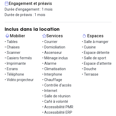
et de nombreux événements fédérateurs organisés.
Engagement et préavis
Durée d'engagement : 1 mois
En louant ce bureau, vous aurez aussi accès des salles de réunion
Durée de préavis : 1 mois
connectées, un studio photo avec matériel et un espace
reprographie laser HD papercut.
Le coworking dispose aussi d'une cuisine commune équipée, d'un
Inclus dans la location
restaurant en rooftop, d'une salle de sport, de douches, d'un
Mobilier
Services
Espaces
cinéclub et de terrasses végétalisées.
• Tables
• Courrier
• Salle à manger
• Chaises
• Domiciliation
• Cuisine
Sécurité : vidéo-surveillance et contrôle d'accès.
• Scanner
• Ascenseur
• Espace détente
Conditions contractuelles : contrat sans engagement et préavis
• Casiers fermés
• Ménage inclus
• Salle de sport
d’un mois.
• Imprimante
• Alarme
• Espace d'attente
• Ecrans
• Climatisation
• Douche
Ce bel espace vous intéresse ? Alors contactez-nous et
• Téléphone
• Interphone
• Terrasse
organisons une visite !
• Vidéo projecteur
• Chauffage
• Contrôle d'accès
Informations complémentaires sur cet espace de
• Internet
travail
• Salle de réunion
• Café à volonté
✅ COWORKING PLUG & PLAY
• Accessibilité PMR
Profitez d’un bureau privatif meublé et équipé de 1 à 2 personnes
• Accessibilité ERP
dans un espace de Coworking dernier cri de + de 1000 m² avec