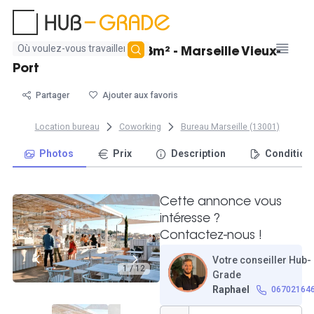
Aucun
Beau bureau fermé - 8m² - Marseille Vieux-
résultat
Port
trouvé
Partager
Ajouter aux favoris
Location bureau
Coworking
Bureau Marseille (13001)
Photos
Prix
Description
Condition
Cette annonce vous
intéresse ?
Contactez-nous !
Votre conseiller Hub-
1 / 12
Grade
Raphael
06702164