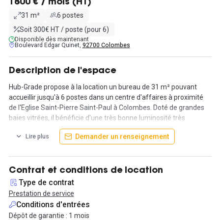
1800 € / mois (HT)
31 m²
6 postes
Soit 300€ HT / poste (pour 6)
Disponible dès maintenant
Boulevard Edgar Quinet,
92700 Colombes
Description de l'espace
Hub-Grade propose à la location un bureau de 31 m² pouvant
accueillir jusqu'à 6 postes dans un centre d'affaires à proximité
de l'Eglise Saint-Pierre Saint-Paul à Colombes. Doté de grandes
baies vitrées, il bénéficie d'une très bonne luminosité très
recherchée ! L'offre est conçue clé-en-main, ce qui permet de
Demander un renseignement
Lire plus
s'installer rapidement avec son équipe et être opérationnel tout
de suite.
Le loyer est de 1350 € / mois HT, il comprend le loyer et les
Contrat et conditions de location
différentes charges/taxes et autres services : connexion internet,
Type de contrat
ménage, accès salle de réunion, forfait impression... Vous aurez
Prestation de service
également accès aux espaces communs et détentes pour vous
Conditions d'entrées
reposer et changer d'air, tout comme la cafétéria à disposition de
Dépôt de garantie : 1 mois