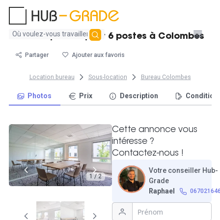
Aucun
Bureau privatif pour 6 postes à Colombes
résultat
trouvé
Partager
Ajouter aux favoris
Location bureau
Sous-location
Bureau Colombes
Photos
Prix
Description
Condition
Cette annonce vous
intéresse ?
Contactez-nous !
Votre conseiller Hub-
1 / 2
Grade
Raphael
06702164