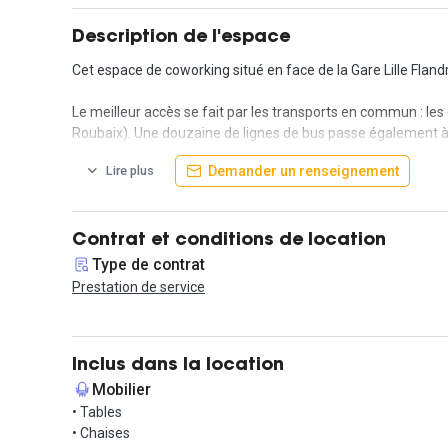
Description de l'espace
Cet espace de coworking situé en face de la Gare Lille Fland
Le meilleur accès se fait par les transports en commun : le
Roubaix). Une douzaine de lignes de bus passe également à Li
Demander un renseignement
Lire plus
Cet espace indépendant de 150 m² sera idéal pour une gran
mobilier de bureau professionnel. Leurs postes de travail son
s'occupent également du ménage, de l’imprimante... En bref 
également la possibilité d'avoir accès à un parking.
Contrat et conditions de location
Type de contrat
Vous aurez accès à une salle de réunion pouvant accueillir
Prestation de service
petit plus ? La vue panoramique sur la gare Lille Flandres !
Vous pouvez accéder en toute sécurité à vos bureaux 24h/24
Inclus dans la location
Vous voulez faire partie de l'aventure ? Alors venez, on vous f
Mobilier
• Tables
• Chaises