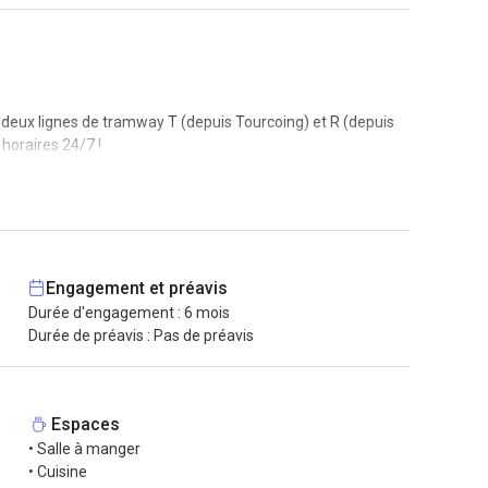
s deux lignes de tramway T (depuis Tourcoing) et R (depuis
 horaires 24/7 !
. Cet espace de coworking face à la gare est équipé de
alimente le Wi-Fi à haut débit dans tout le coworking. Ils
qu’à vous concentrer sur votre activité. Vous aurez
Engagement et préavis
 échanger autour d'un café (offert par la Maison !). Le
Durée d'engagement : 6 mois
Durée de préavis : Pas de préavis
vail comme bon vous semble.
Espaces
• Salle à manger
• Cuisine