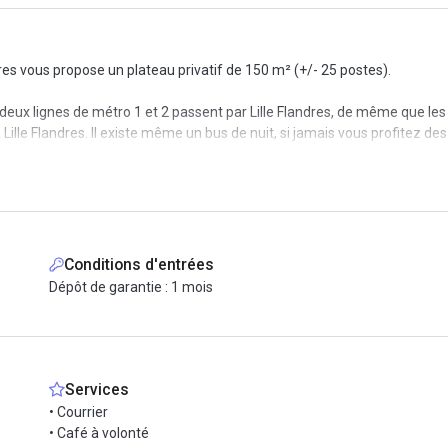
res vous propose un plateau privatif de 150 m² (+/- 25 postes).
s deux lignes de métro 1 et 2 passent par Lille Flandres, de même que le
lle Flandres. Il existe même un bus de nuit, si jamais vous profitez des
de équipe, toutes les prestations sont clés-en-main et sans engagement
t larges et leurs fauteuils sont ergonomiques. Une ligne de fibre dédiée 
tous les services nécessaires sont présents pour que vous n’ayez plus 
Conditions d'entrées
 jusqu'à 6 personnes et des espaces communs dans lesquels vous pourrez
Dépôt de garantie : 1 mois
 et 7j/7. Vous avez donc la possibilité d'organiser votre temps de tra
ait visiter !
Services
• Courrier
• Café à volonté