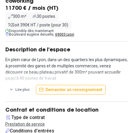
coworking
11700 € / mois (HT)
300 m²
30 postes
Soit 390€ HT / poste (pour 30)
Disponible dès maintenant
Boulevard eugène deruelle,
69003 Lyon
Description de l'espace
En plein cœur de Lyon, dans un des quartiers les plus dynamiques,
à proximité des gares et de multiples commerces, venez
découvrir ce beau plateau privatif de 300m² pouvant accueillir
jusqu'à 40 postes de travail.
Demander un renseignement
Lire plus
Il sera aménagé selon vos besoins. En effet, les cloisons peuvent
être modifiées, les peintures et les sols refaits, des stickers avec
le logo de votre entreprise peuvent être installés. Il en est de
même pour l'aménagement mobilier et l'aménagement des
Contrat et conditions de location
différents espaces : c'est vous qui décidez de combien de
Type de contrat
bureaux, de combien de salles de réunion et de combien de call-
Prestation de service
boxes vous avez besoin. Dès que l'espace sera aménagé, vous
Conditions d'entrées