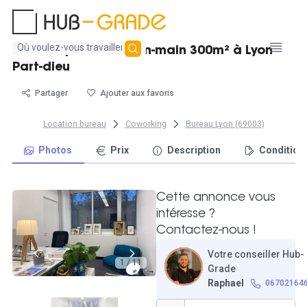
Aucun
Plateau privatif clé-en-main 300m² à Lyon
résultat
Part-dieu
trouvé
Partager
Ajouter aux favoris
Location bureau
Coworking
Bureau Lyon (69003)
Photos
Prix
Description
Condition
Cette annonce vous
intéresse ?
Contactez-nous !
Votre conseiller Hub-
1 / 11
Grade
Raphael
06702164