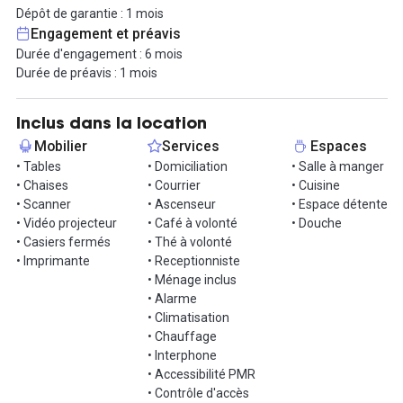
pourrez vous installez immédiatement le loyer comprend toutes
Dépôt de garantie : 1 mois
les charges : électricité, internet haut-débit, chauffage.
Engagement et préavis
Durée d'engagement : 6 mois
Et le petit plus : un office manager est présent dans l'immeuble
Durée de préavis : 1 mois
pour répondre à vos demandes.
Une kitchenette privative équipée sera à votre disposition ainsi
Inclus dans la location
que votre propres sanitaires.
Mobilier
Services
Espaces
• Tables
• Domiciliation
• Salle à manger
Pour résumer, pour 11 700€ HT vous avez votre plateau privatif
• Chaises
• Courrier
• Cuisine
avec toutes les charges comprises, le mobilier, la personnalisation
• Scanner
• Ascenseur
• Espace détente
des espaces et un service d'office manager et de conciergerie.
• Vidéo projecteur
• Café à volonté
• Douche
• Casiers fermés
• Thé à volonté
Possibilité de tarifs dégressifs selon la durée d'engagement.
• Imprimante
• Receptionniste
• Ménage inclus
• Alarme
• Climatisation
• Chauffage
• Interphone
• Accessibilité PMR
• Contrôle d'accès