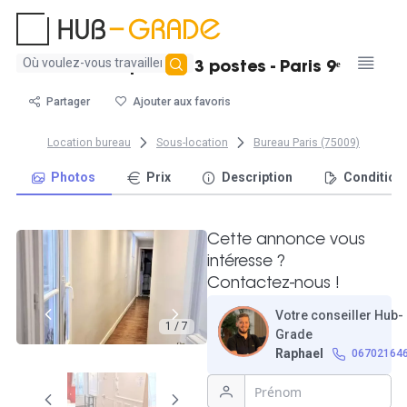
Aucun
Bureau privatif 3 postes - Paris 9ᵉ
résultat
trouvé
Partager
Ajouter aux favoris
Location bureau
Sous-location
Bureau Paris (75009)
Photos
Prix
Description
Condition
Cette annonce vous
intéresse ?
Contactez-nous !
Votre conseiller Hub-
1 / 7
Grade
Raphael
06702164