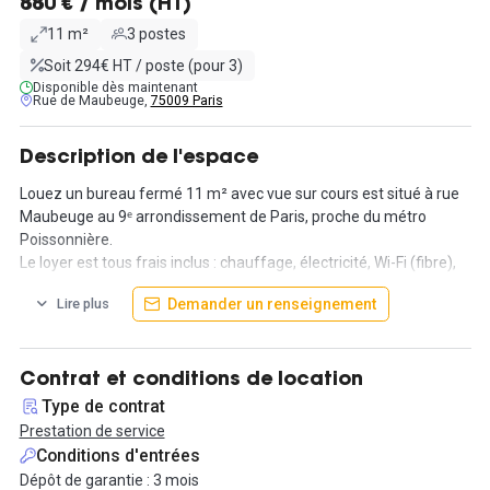
880 € / mois (HT)
11 m²
3 postes
Soit 294€ HT / poste (pour 3)
Disponible dès maintenant
Rue de Maubeuge,
75009 Paris
Description de l'espace
Louez un bureau fermé 11 m² avec vue sur cours est situé à rue
Maubeuge au 9ᵉ arrondissement de Paris, proche du métro
Poissonnière.
Le loyer est tous frais inclus : chauffage, électricité, Wi-Fi (fibre),
ménage 2 fois par semaine et produits d’entretien.
Demander un renseignement
Lire plus
De plus, vous aurez accès aux espaces communs dont la
cuisine/salle à manger et également à l'espace d'attente pour
vos clients.
Contrat et conditions de location
Type de contrat
Pour organiser une visite, il suffit de nous contacter !
Prestation de service
Conditions d'entrées
Dépôt de garantie : 3 mois