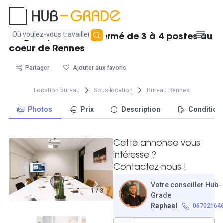
Aucun
Magnifique bureau fermé de 3 à 4 postes au
résultat
coeur de Rennes
trouvé
Partager
Ajouter aux favoris
Location bureau
Sous-location
Bureau Rennes
Photos
Prix
Description
Condition
Cette annonce vous
intéresse ?
Contactez-nous !
Votre conseiller Hub-
1 / 3
Grade
Raphael
06702164