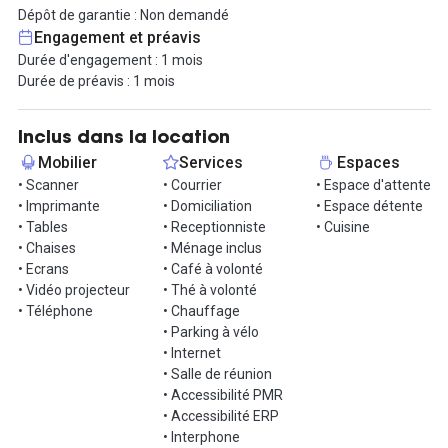
François Mitterrand ou côté Jardin.
Dépôt de garantie : Non demandé
Un accueil sera aussi disponible sur place, du Lundi au Vendredi
Engagement et préavis
de 8h30 à 18h, pour recevoir vos clients.
Durée d'engagement : 1 mois
De plus, une salle de réunion est aussi disponible dans l'espace.
Durée de préavis : 1 mois
N'attendez plus venez découvrir cet espace convivial et
chaleureux !
Inclus dans la location
Mobilier
Services
Espaces
Informations complémentaires sur cet espace de
• Scanner
• Courrier
• Espace d'attente
travail
• Imprimante
• Domiciliation
• Espace détente
• Tables
• Receptionniste
• Cuisine
Un deuxième bureau de 9,7 m² ainsi qu'un troisième de 11 m²
• Chaises
• Ménage inclus
sont également disponibles à la location.
• Ecrans
• Café à volonté
• Vidéo projecteur
• Thé à volonté
Possibilité de louer une place de parking au tarif de 90 € / mois
• Téléphone
• Chauffage
selon disponibilités.
• Parking à vélo
• Internet
• Salle de réunion
• Accessibilité PMR
• Accessibilité ERP
• Interphone