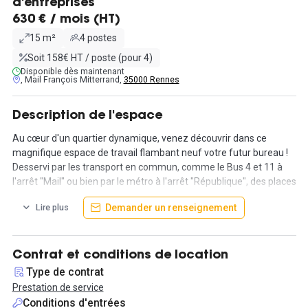
d'entreprises
630 € / mois (HT)
15 m²
4 postes
Soit 158€ HT / poste (pour 4)
Disponible dès maintenant
, Mail François Mitterrand,
35000 Rennes
Description de l'espace
Au cœur d'un quartier dynamique, venez découvrir dans ce
magnifique espace de travail flambant neuf votre futur bureau !
Desservi par les transport en commun, comme le Bus 4 et 11 à
l'arrêt "Mail" ou bien par le métro à l'arrêt "République", des places
de parking se trouvent également à proximité. L'environnement
Demander un renseignement
Lire plus
compte aussi quelques restaurants et des hôtels non loin de
l'espace.
Ce lumineux et chaleureux bureau de 15 m² peut accueillir 3 à 4
Contrat et conditions de location
personnes, sachant qu'il y a une possibilité d'aménager le bureau
Type de contrat
différemment si vous le souhaitez.
Prestation de service
Les bureaux proposés sont au rez-de-chaussée côté Mail
Conditions d'entrées