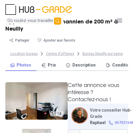
Aucun
Appartement Haussmannien de 200 m² à
résultat
Neuilly
trouvé
Partager
Ajouter aux favoris
Location bureau
Centre d'affaires
Bureau Neuilly-sur-seine
Photos
Prix
Description
Condition
Cette annonce vous
intéresse ?
Contactez-nous !
Votre conseiller Hub-
1 / 18
Grade
Raphael
06702164