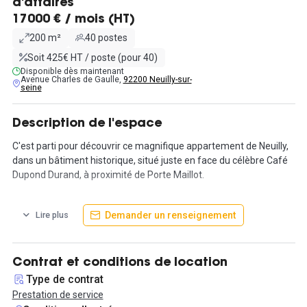
d'affaires
17000 € / mois (HT)
200 m²
40 postes
Soit 425€ HT / poste (pour 40)
Disponible dès maintenant
Avenue Charles de Gaulle,
92200 Neuilly-sur-
seine
Description de l'espace
C'est parti pour découvrir ce magnifique appartement de Neuilly,
dans un bâtiment historique, situé juste en face du célèbre Café
Dupond Durand, à proximité de Porte Maillot.
L'ensemble a entièrement était refait fin 2021, ce qui permet de
Demander un renseignement
Lire plus
jouir de bureaux totalement fonctionnels et en excellent état.
L'endroit idéal pour les sociétés qui se veulent haut-de-gamme
avec un cadre convivial et des services prémiums.
Contrat et conditions de location
Le bâtiment donne sur une cour très silencieuse, et permet
Type de contrat
également d'avoir beaucoup de luminosité à l'intérieur des
Prestation de service
espaces. Des bureaux typiquement Haussmannien, permettant