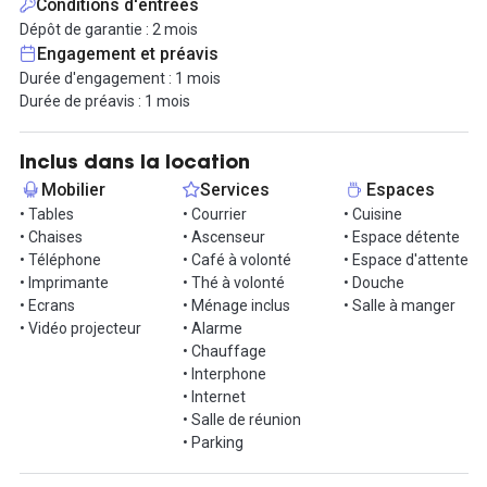
Conditions d'entrées
de travailler dans des espaces atypiques et prêt à l'usage.
Dépôt de garantie : 2 mois
Profitez également de son balcon lors des beaux jours !
Engagement et préavis
Durée d'engagement : 1 mois
Cet espace se décompose ainsi : plusieurs bureaux fermés
Durée de préavis : 1 mois
pouvant accueillir jusqu'à 38 postes, un coin café et cuisine. Tout
cela reparti sur plus de 200 m². Toute l'offre de services de base
est déjà incluse dans la prestation : les différentes charges et
Inclus dans la location
taxes, internet, ménage, et d'autres services peuvent être
Mobilier
Services
Espaces
ajoutées à la prestation.
• Tables
• Courrier
• Cuisine
• Chaises
• Ascenseur
• Espace détente
Entre autre, le prestataire peut mettre à disposition des places de
• Téléphone
• Café à volonté
• Espace d'attente
parkings en sous-sol moyennant un coût, ou encore des
• Imprimante
• Thé à volonté
• Douche
trottinettes électriques gratuitement pour des petits
• Ecrans
• Ménage inclus
• Salle à manger
déplacements occasionnels.
• Vidéo projecteur
• Alarme
• Chauffage
Une incroyable remise est effectuée sur ce bien, puisque jusque
• Interphone
novembre 2022, le loyer est à 12 500€ / mois avant de repasser à
• Internet
17 000 €.
• Salle de réunion
• Parking
N'attendez plus, contactez nous par téléphone ou via la
messagerie !