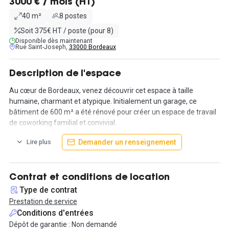
3000 € / mois (HT)
40 m²
8 postes
Soit 375€ HT / poste (pour 8)
Disponible dès maintenant
Rue Saint-Joseph,
33000 Bordeaux
Description de l'espace
Au cœur de Bordeaux, venez découvrir cet espace à taille
humaine, charmant et atypique. Initialement un garage, ce
bâtiment de 600 m² a été rénové pour créer un espace de travail
de coworking familial et convivial.
Demander un renseignement
Lire plus
Trois bureaux semi-privatifs avec une capacité de deux postes
chacun sont disponibles à l'étage.
Au sein du quartier des Chartrons, l'espace possède plusieurs
Contrat et conditions de location
espaces de travail :
Type de contrat
Prestation de service
- 50 postes de travail ;
Conditions d'entrées
- bureaux semi-fermés ;
Dépôt de garantie : Non demandé