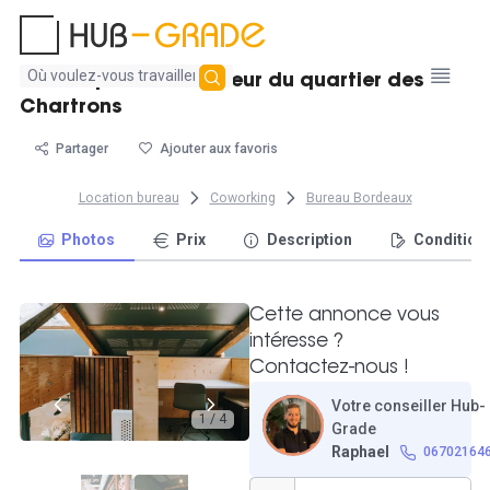
Aucun
Bureau privatif au coeur du quartier des
résultat
Chartrons
trouvé
Partager
Ajouter aux favoris
Location bureau
Coworking
Bureau Bordeaux
Photos
Prix
Description
Condition
Cette annonce vous
intéresse ?
Contactez-nous !
Votre conseiller Hub-
1 / 4
Grade
Raphael
06702164