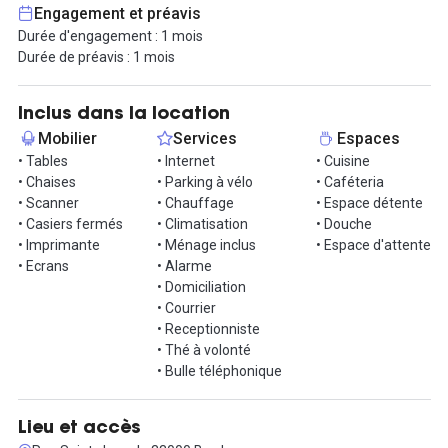
- bureaux fermés.
Engagement et préavis
Durée d'engagement : 1 mois
À noter que les espaces sont modulables afin de s'adapter aux
Durée de préavis : 1 mois
besoins des actuels ou futurs coworkers.
Aménagés avec du mobilier ergonomique, design et cosy, vous
Inclus dans la location
retrouverez aussi des espaces détente et un lieu pour vous
Mobilier
Services
Espaces
restaurer. De plus, de nombreux espaces brainstorming et
• Tables
• Internet
• Cuisine
confidentiels sont disponibles pour les coworkers.
• Chaises
• Parking à vélo
• Caféteria
• Scanner
• Chauffage
• Espace détente
Coûts supplémentaires à la location :
• Casiers fermés
• Climatisation
• Douche
- 0.8€ le café ;
• Imprimante
• Ménage inclus
• Espace d'attente
- 0.06 € centimes les impressions en noir et blanc ;
• Ecrans
• Alarme
- 0.12 € centimes les copies couleur.
• Domiciliation
• Courrier
Si cet espace vous intéresse, contactez-nous pour organiser une
• Receptionniste
visite !
• Thé à volonté
• Bulle téléphonique
Lieu et accès