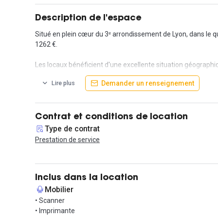
Description de l'espace
Situé en plein cœur du 3ᵉ arrondissement de Lyon, dans le qu
1262 €.
Les locaux bénéficient d'une excellente situation géographiq
locaux se trouvent à quelques minutes à pieds du centre co
Demander un renseignement
Lire plus
Composé d'espaces privatifs, cet espace aménagé de façon 
profiter d'une superbe vue sur la skyline lyonnaise.
Contrat et conditions de location
Vous bénéficierez aussi de nombreux avantages permettant de
Type de contrat
accueil, office manager sur place, espace détente et restaura
Prestation de service
N'attendez plus pour visiter !
Inclus dans la location
Mobilier
• Scanner
• Imprimante