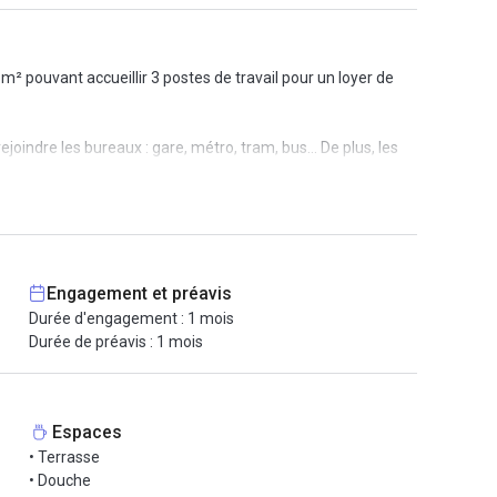
² pouvant accueillir 3 postes de travail pour un loyer de
indre les bureaux : gare, métro, tram, bus... De plus, les
enant les codes des années 70. Vous pourrez également
éliorer le confort de vos collaborateurs : conciergerie et
Engagement et préavis
Durée d'engagement : 1 mois
Durée de préavis : 1 mois
Espaces
• Terrasse
• Douche