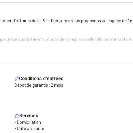
artier d'affaires de la Part-Dieu, nous vous proposons un espace de 16 m
ue grâce aux différents modes de transports collectifs permettant de rejo
mmercial Part-Dieu.
fonctionnelle et décoré avec soin vous plongera dans un univers repr
 faciliter la gestion quotidienne de votre activité, mais également d'am
Conditions d'entrées
tion, matériel de bureautique, salle de réunion...
Dépôt de garantie : 2 mois
Services
• Domiciliation
• Café à volonté