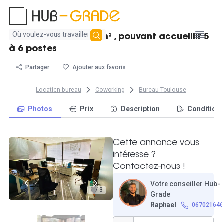
Aucun
Bureau fermé de 17 m² , pouvant accueillir 5
résultat
à 6 postes
trouvé
Partager
Ajouter aux favoris
Location bureau
Coworking
Bureau Toulouse
Photos
Prix
Description
Condition
Cette annonce vous
intéresse ?
Contactez-nous !
Votre conseiller Hub-
1 / 3
Grade
Raphael
06702164