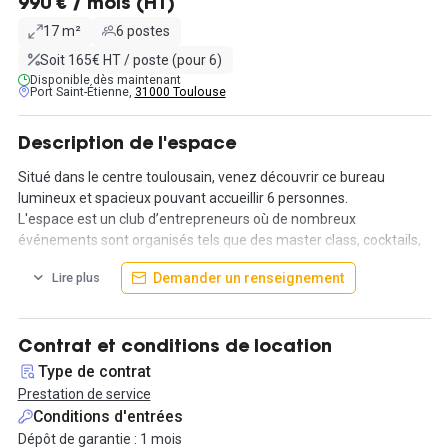
990 € / mois (HT)
17 m²
6 postes
Soit 165€ HT / poste (pour 6)
Disponible dès maintenant
Port Saint-Étienne,
31000 Toulouse
Description de l'espace
Situé dans le centre toulousain, venez découvrir ce bureau
lumineux et spacieux pouvant accueillir 6 personnes.
L'espace est un club d’entrepreneurs où de nombreux
événements sont organisés tels que des master class, cocktails,
cours de Yoga et autres, créant un environnement de travail
Demander un renseignement
Lire plus
favorable au réseautage et au partage.
À proximité des commodités et de la place Dupuy, ce bureau
entièrement équipé est idéal pour une équipe souhaitant un
environnement calme et dynamique.
Contrat et conditions de location
Type de contrat
Les prestations incluses sont :
Prestation de service
- internet (wifi, fibre, réseau dédié) ;
Conditions d'entrées
- un espace cuisine ;
Dépôt de garantie : 1 mois