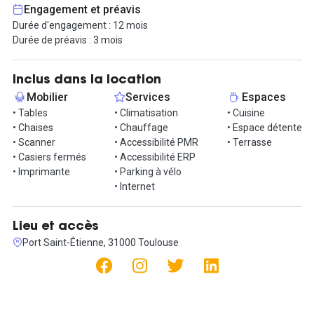
- un espace détente ;
Engagement et préavis
- la climatisation / le chauffage ;
Durée d'engagement : 12 mois
- le mobilier ;
Durée de préavis : 3 mois
- une imprimante, un scanner, un photocopieur ;
- écran TV.
Inclus dans la location
Vous pouvez avoir accès à l'espace 24h/24 et 7j/7, l'espace est
Mobilier
Services
Espaces
sécurisé par un système de caméra de surveillance et des casiers
• Tables
• Climatisation
• Cuisine
fermés seront mis à votre disposition.
• Chaises
• Chauffage
• Espace détente
• Scanner
• Accessibilité PMR
• Terrasse
N'hésitez pas à nous contacter si l'espace vous intéresse !
• Casiers fermés
• Accessibilité ERP
• Imprimante
• Parking à vélo
• Internet
Lieu et accès
Port Saint-Étienne, 31000 Toulouse