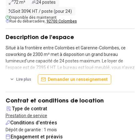
72 m²
24 postes
Soit 309€ HT / poste (pour 24)
Disponible dès maintenant
Rue du débarcadère,
92700 Colombes
Description de l'espace
Situé à la frontière entre Colombes et Garenne-Colombes, ce
coworking de 2300 m² met à disposition un grand bureau
lumineuxd'une capacité de 24 postes maximum. Le loyer de
l'espace est de 7395 € HT. Le bureau est loué meublé, vous n'avez
plus qu'à vous installez !
Demander un renseignement
Lire plus
Le coworking est proche de toutes commodités ; commerces et
restaurants. Pour ceux qui viennent en transport en communs, la
gare de Garenne-Colombes est à seulement 5 minutes à pied. Le
Contrat et conditions de location
train vous dépose jusqu'à Saint-Lazare ! Les locataires peuvent
Type de contrat
également louer une place de parking au sous-sol de l'immeuble !
Prestation de service
Conditions d'entrées
Les locataires ont accès aux espaces communs de l'espace ;
Dépôt de garantie : 1 mois
cuisine, espace déjeuner, espace détente ou encore une terrasse
Engagement et préavis
de 100 m² ! Les locataires peuvent également louer une des six