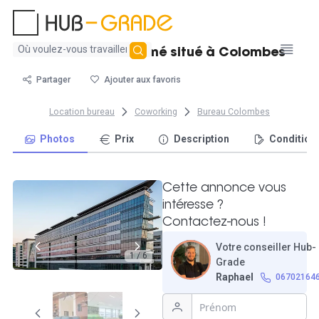
Aucun
Grand bureau fermé situé à Colombes
résultat
trouvé
Partager
Ajouter aux favoris
Location bureau
Coworking
Bureau Colombes
Photos
Prix
Description
Condition
Cette annonce vous
intéresse ?
Contactez-nous !
Votre conseiller Hub-
1 / 6
Grade
Raphael
06702164
3D