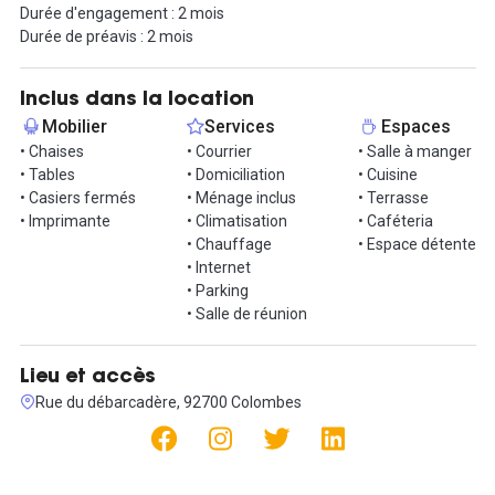
Durée d'engagement : 2 mois
salles de réunion de l'espace sous forme de crédits !
Durée de préavis : 2 mois
Le loyer englobe également toutes les charges et services
comme le mobilier, le Wi-Fi, la gestion du courrier, le ménage
Inclus dans la location
quotidien.
Mobilier
Services
Espaces
• Chaises
• Courrier
• Salle à manger
La domiciliation, boxs de stockage, thé et café ou encore
• Tables
• Domiciliation
• Cuisine
réservation pour des événements sont des frais supplémentaires
• Casiers fermés
• Ménage inclus
• Terrasse
!
• Imprimante
• Climatisation
• Caféteria
• Chauffage
• Espace détente
Les conditions sont très flexibles : la caution est de 1 mois, le
• Internet
préavis et la durée d'engagement de 2 mois !
• Parking
• Salle de réunion
Une visite vous tente ? Contactez-moi via la messagerie !
Lieu et accès
Rue du débarcadère, 92700 Colombes