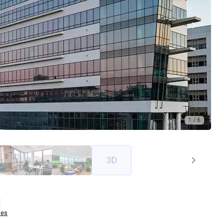
1 / 6
3D
bes