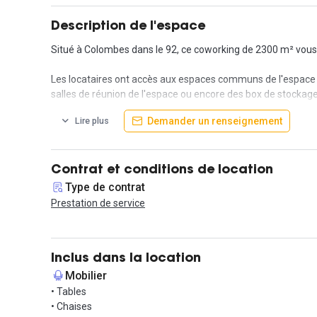
Description de l'espace
Situé à Colombes dans le 92, ce coworking de 2300 m² vous 
Les locataires ont accès aux espaces communs de l'espace ;
salles de réunion de l'espace ou encore des box de stockage
Votre accès à tous ces espaces ainsi qu'à votre bureau vous 
Demander un renseignement
Lire plus
Avec la location de votre espace privatif, des services sont in
réservation de salles de réunion et au photocopieur.
Contrat et conditions de location
L'espace met également à disposition, à vos frais, divers se
Type de contrat
(voitures, scooter, vélos) !
Prestation de service
Les conditions sont très flexibles : la caution est de 1 mois,
N'hésitez pas à me contacter si vous souhaitez visiter !
Inclus dans la location
Mobilier
• Tables
• Chaises