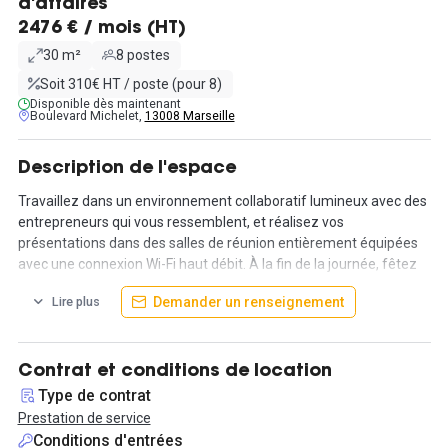
d'affaires
2476 € / mois (HT)
30 m²
8 postes
Soit 310€ HT / poste (pour 8)
Disponible dès maintenant
Boulevard Michelet,
13008 Marseille
Description de l'espace
Travaillez dans un environnement collaboratif lumineux avec des
entrepreneurs qui vous ressemblent, et réalisez vos
présentations dans des salles de réunion entièrement équipées
avec une connexion Wi-Fi haut débit. À la fin de la journée, fêtez
vos réussites dans l'un des nombreux bars et restaurants à
Demander un renseignement
Lire plus
proximité.
Bureaux meublés : mobilier moderne et internet haut débit inclus.
Prix tout compris, payez un prix unique pour tout ce qui concerne
Contrat et conditions de location
votre espace de travail :
Type de contrat
un bureau entièrement meublé, la WiFi, les téléphones, les
Prestation de service
factures de services publics et une réception avec personnel.
Conditions d'entrées