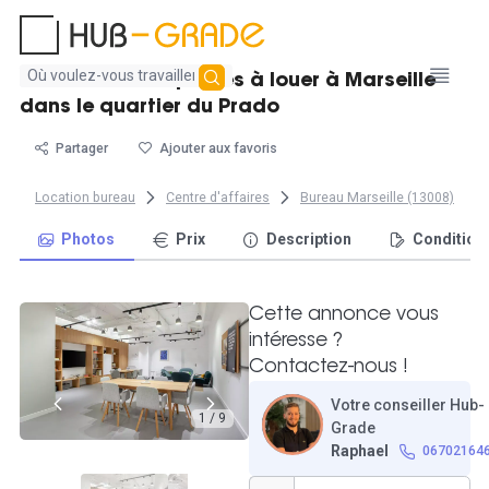
Aucun
Bureau fermé 8 postes à louer à Marseille
résultat
dans le quartier du Prado
trouvé
Partager
Ajouter aux favoris
Location bureau
Centre d'affaires
Bureau Marseille (13008)
Photos
Prix
Description
Condition
Cette annonce vous
intéresse ?
Contactez-nous !
Votre conseiller Hub-
1 / 9
Grade
Raphael
06702164