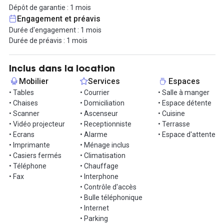
Réception et traitement du courrier avec personnel inclus.
Dépôt de garantie : 1 mois
Possibilité de domiciliation.
Engagement et préavis
Durée d'engagement : 1 mois
Augmenter la taille de vos espaces : ajoutez plus d’espace de
Durée de préavis : 1 mois
bureau à mesure que vous travaillez avec de nouveaux
collaborateurs.
Ce bureau fermé d'environ 30m² est disponible à partir de 2476€
Inclus dans la location
(prix à préciser suivant vos besoins), d'autres bureaux de
Mobilier
Services
Espaces
différentes superficies sont disponibles dans le même espace.
• Tables
• Courrier
• Salle à manger
• Chaises
• Domiciliation
• Espace détente
Vous aurez accès aux nombreux espaces communs : salles de
• Scanner
• Ascenseur
• Cuisine
réunion, espace détente, terrasses, phone box et espace
• Vidéo projecteur
• Receptionniste
• Terrasse
d'attente.
• Ecrans
• Alarme
• Espace d'attente
• Imprimante
• Ménage inclus
* Toutes les images figurant sur cette liste correspondent à nos
• Casiers fermés
• Climatisation
implantations mais ne représentent pas toujours le centre en
• Téléphone
• Chauffage
question*
• Fax
• Interphone
• Contrôle d'accès
Accès :
• Bulle téléphonique
Possibilité de parking en supplément.
• Internet
Sainte-Marguerite Dromel | Métro 2
• Parking
Rond-Point du Prado | Métro 2