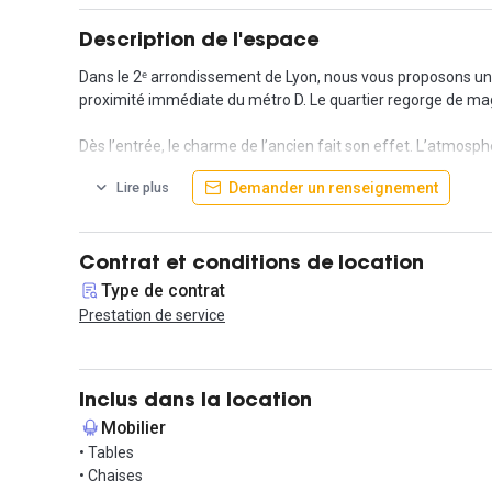
Description de l'espace
Dans le 2ᵉ arrondissement de Lyon, nous vous proposons un 
proximité immédiate du métro D. Le quartier regorge de ma
Dès l’entrée, le charme de l’ancien fait son effet. L’atmosp
ses nombreuses ouvertures. L'espace est équipé de la fibre
Demander un renseignement
Lire plus
L'espace comprend le chauffage ainsi que la climatisation.
Cet espace indépendant est composé d'une grande partie op
à un bureau fermé qui, à l'inverse, vous permettra de vous
Contrat et conditions de location
transformée en bureau fermé. Enfin, l'espace situé au deuxi
Type de contrat
Prestation de service
Disponibilité en juillet 2022 ! Vous trouverez un plan de l'es
Inclus dans la location
Mobilier
• Tables
• Chaises