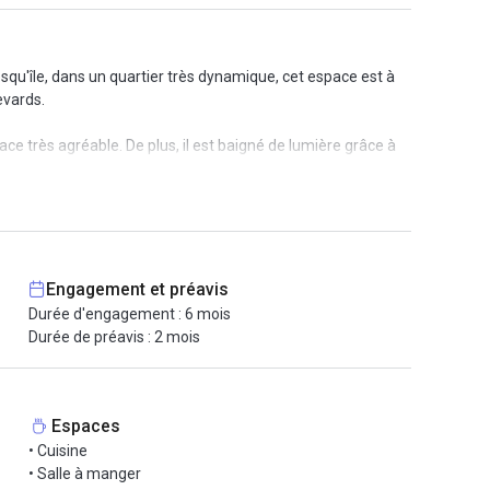
u'île, dans un quartier très dynamique, cet espace est à
evards.
ce très agréable. De plus, il est baigné de lumière grâce à
on vos besoins, il peut être équipé avec du mobilier.
 échanges entre collaborateurs. Vous aurez également accès
épendants et une salle de bain pouvant éventuellement être
r il y a une marche pour accéder à l'espace).
Engagement et préavis
Durée d'engagement : 6 mois
Durée de préavis : 2 mois
Espaces
• Cuisine
• Salle à manger