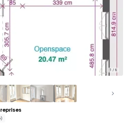
1 / 6
reprises
6)