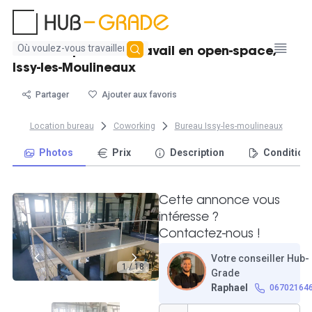
Aucun
Location poste de travail en open-space,
résultat
Issy-les-Moulineaux
trouvé
Partager
Ajouter aux favoris
Location bureau
Coworking
Bureau Issy-les-moulineaux
Photos
Prix
Description
Condition
Cette annonce vous
intéresse ?
Contactez-nous !
Votre conseiller Hub-
1 / 18
Grade
Raphael
06702164