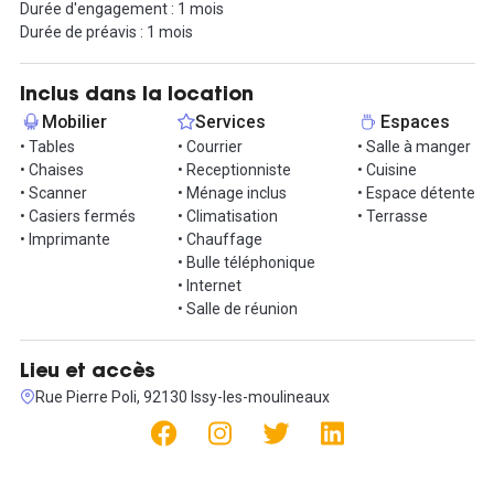
Durée d'engagement : 1 mois
possibilité de recevoir des colis. L'accès se fait 24/7 par un badge.
Durée de préavis : 1 mois
Tout est inclus dans la prestation : loyer, charges et services.
Pour venir grâce aux en transports en commun, l'arrêt de Tram se
Inclus dans la location
situe à quelques minutes du centre !
Mobilier
Services
Espaces
• Tables
• Courrier
• Salle à manger
Une visite vous tente ? Contactez-moi via la messagerie !
• Chaises
• Receptionniste
• Cuisine
• Scanner
• Ménage inclus
• Espace détente
• Casiers fermés
• Climatisation
• Terrasse
• Imprimante
• Chauffage
• Bulle téléphonique
• Internet
• Salle de réunion
Lieu et accès
Rue Pierre Poli, 92130 Issy-les-moulineaux