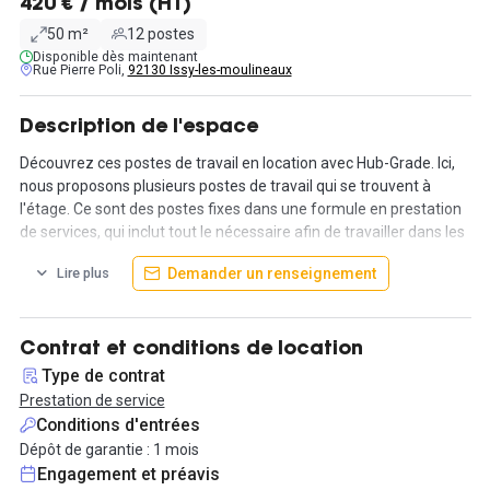
420 € / mois (HT)
50 m²
12 postes
Disponible dès maintenant
Rue Pierre Poli,
92130 Issy-les-moulineaux
Description de l'espace
Découvrez ces postes de travail en location avec Hub-Grade. Ici,
nous proposons plusieurs postes de travail qui se trouvent à
l'étage. Ce sont des postes fixes dans une formule en prestation
de services, qui inclut tout le nécessaire afin de travailler dans les
meilleures conditions au cœur de l'île Saint-Germain ! L'endroit est
Demander un renseignement
Lire plus
dépaysant, vous serez au pied de la Seine avec possibilité de
déjeuner dans le jardin au bord de la Seine.
Dans un réel lieu dédié au travail, vous partagez l'espace avec
Contrat et conditions de location
d'autres professionnels qui occupent également des postes de
Type de contrat
travail dans l'open space, et également des bureaux privatifs.
Prestation de service
Conditions d'entrées
En termes de services, tout est garanti pour travailler
Dépôt de garantie : 1 mois
sereinement ! Vous disposez ainsi d'une connexion haut débit par
Engagement et préavis
la fibre, un espace reprographie, des rangements ainsi que la