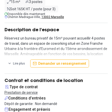
15 m²
3 postes
Soit 165€ HT / poste (pour 3)
Disponible dès maintenant
Chemin Madrague-Ville,
13002 Marseille
Description de l'espace
Réservez un bureau privatif de 15m² pouvant accueillir 4 postes
de travail, dans un espace de coworking situé en Zone Franche
Urbaine à la frontière d’Euromed et du 15ème arrondissement de
Marseille. Aménageable en fonction de vos besoins, la location
est possible, à la journée, à la semaine, au mois et à l’année et
Demander un renseignement
Lire plus
vous donne accès à tous les services proposés au sein de ce
magnifique espace de travail.
Disponible en prestation de services pour 450 euros HT par mois
toutes charges comprises.
Contrat et conditions de location
Type de contrat
De nombreux services sont compris dans la location : internet et
Prestation de service
wi-fi haut débit; accès à une imprimante et scan, boissons
Conditions d'entrées
chaudes à volonté, salle de réunion sur réservation,
Dépôt de garantie : Non demandé
vidéoprojecteur, visio conférence et accès à une cuisine équipée.
Engagement et préavis
Possibilité de domiciliation.