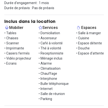
Durée d'engagement : 1 mois
Durée de préavis : Pas de préavis
Au cœur de la Zone Franche Urbaine, avec une vue imprenable,
Marseille et la Méditerranée, cet espace de coworking se situe
dans le quartier attractif en pleine mutation de la Cabucelle.
Inclus dans la location
Mobilier
Services
Espaces
L'espace propose plusieurs solutions : 44 postes de coworking
• Tables
• Domiciliation
• Salle à manger
distanciés, 4 bureaux fermés, 2 salles de réunion équipées et une
• Chaises
• Ascenseur
• Cuisine
Agora, une cabine d’appel, un lieu événementiel, des espaces de
• Scanner
• Café à volonté
• Espace détente
détente, une salle de sport, une grande cuisine,des prestations de
• Imprimante
• Thé à volonté
• Douche
massages, et des moments de partage avec les membres du
• Casiers fermés
• Receptionniste
• Espace d'attente
réseau.
• Vidéo projecteur
• Ménage inclus
• Ecrans
• Alarme
Accès :
• Climatisation
Proche des arrêts de Métro Capitaine Gèze et Bougainville, à
• Chauffage
seulement 10 minutes du Vieux-Port, et facilement accessible
• Interphone
depuis l’Estaque ou la périphérie de Marseille en voiture.
• Bulle téléphonique
Place de parking à 50 euros par mois.
• Internet
• Salle de réunion
C’est le nouvel espace de travail partagé inclusif, équipé,
• Parking
abordable, et confortable pour tous avec vue sur la Méditerranée.