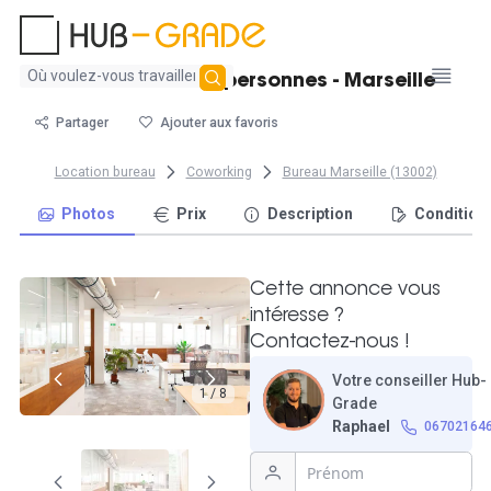
Aucun
Bureau fermé - 2 personnes - Marseille
résultat
trouvé
Partager
Ajouter aux favoris
Location bureau
Coworking
Bureau Marseille (13002)
Photos
Prix
Description
Condition
Cette annonce vous
intéresse ?
Contactez-nous !
Votre conseiller Hub-
1 / 8
Grade
Raphael
06702164