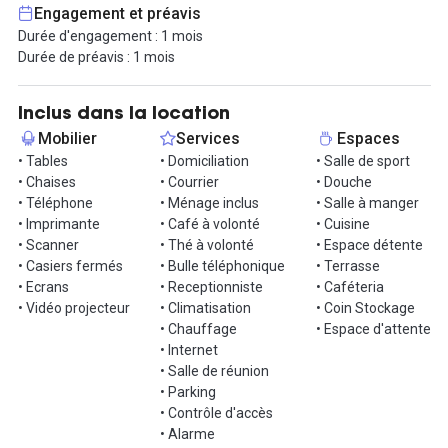
installation immédiate et facile.
Engagement et préavis
Durée d'engagement : 1 mois
Le bureau est très bien isolé acoustiquement.
Durée de préavis : 1 mois
Le forfait varie en fonction du nombre de personnes :
Jusqu'à -50% sur certains bureaux
Inclus dans la location
- Office 3 personnes : 795€ /mois
Mobilier
Services
Espaces
- Office 2 personnes : 650€ /mois
• Tables
• Domiciliation
• Salle de sport
- Office 1 personne : 490€ /mois.
• Chaises
• Courrier
• Douche
• Téléphone
• Ménage inclus
• Salle à manger
D’autres formules pour tous les besoins et tous les budgets (prix
• Imprimante
• Café à volonté
• Cuisine
HT hors remise) :
• Scanner
• Thé à volonté
• Espace détente
- "nomade" : poste de travail flexible à 160€ /mois tout compris
• Casiers fermés
• Bulle téléphonique
• Terrasse
- "desk" : poste de travail réservé en petit open space ou en
• Ecrans
• Receptionniste
• Caféteria
bureau partagé: 280€ /mois tout compris
• Vidéo projecteur
• Climatisation
• Coin Stockage
- privatisation du rooftop pour évènements, séminaires.
• Chauffage
• Espace d'attente
• Internet
Garages privatifs disponibles, ou stationnement gratuit dans le
• Salle de réunion
quartier (accès rapide par le périphérique).
• Parking
En transports en commun : Tramway T3 arrêt « reconnaissance
• Contrôle d'accès
Balzac »,
• Alarme
Métro D et Tramway T2 et T5, arrêt « Grange-Blanche »,