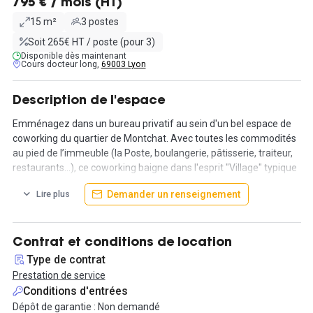
795 € / mois (HT)
15 m²
3 postes
Soit 265€ HT / poste (pour 3)
Disponible dès maintenant
Cours docteur long,
69003 Lyon
Description de l'espace
Emménagez dans un bureau privatif au sein d'un bel espace de
coworking du quartier de Montchat. Avec toutes les commodités
au pied de l’immeuble (la Poste, boulangerie, pâtisserie, traiteur,
restaurants…), ce coworking baigne dans l'esprit "Village" typique
de Montchat.
Demander un renseignement
Lire plus
Le coworking propose une superbe terrasse pour profiter des
moments de détente au soleil, une cuisine partagée, une salle de
sport avec douches & vestiaires.
Contrat et conditions de location
Type de contrat
Le coworking propose aussi des salles de réunion équipées
Prestation de service
(visio...) de 6 à 12 personnes, et des call boxes. Tout est compris
Conditions d'entrées
(wifi, café, thé, ménage, climatisation, accès 24/7...) pour une
Dépôt de garantie : Non demandé