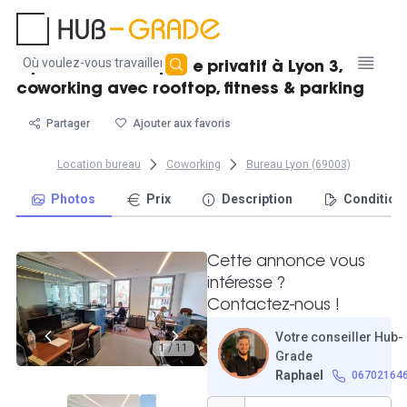
Aucun
3 postes dans espace privatif à Lyon 3,
résultat
coworking avec rooftop, fitness & parking
trouvé
Partager
Ajouter aux favoris
Location bureau
Coworking
Bureau Lyon (69003)
Photos
Prix
Description
Condition
Cette annonce vous
intéresse ?
Contactez-nous !
Votre conseiller Hub-
1 / 11
Grade
Raphael
06702164