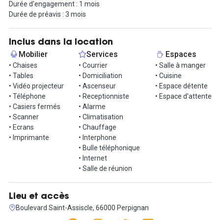
Durée d'engagement : 1 mois
Durée de préavis : 3 mois
Le quartier est dynamique et vous offre tous les besoins dont
vous souhaitez, achats en épicerie, en centre commercial,
restaurants, fast-food, terrasse ...
Inclus dans la location
Mobilier
Services
Espaces
Une visite vous intéresse ? N'hésitez pas à me contacter via la
• Chaises
• Courrier
• Salle à manger
messagerie !
• Tables
• Domiciliation
• Cuisine
• Vidéo projecteur
• Ascenseur
• Espace détente
Informations complémentaires sur cet espace de
• Téléphone
• Receptionniste
• Espace d'attente
travail
• Casiers fermés
• Alarme
• Scanner
• Climatisation
Le tarif bureaux comprend :
• Ecrans
• Chauffage
L’eau, internet, électricité, accès au centre 24h/24 et 7j/7.
• Imprimante
• Interphone
Les bureaux sont meublés (poste de travail, chaise bureau,
• Bulle téléphonique
caisson de rangement).
• Internet
Vous avez accès à tous nos centres de France (gratuitement).
• Salle de réunion
Service payant : salle de réunion (location à la journée et demi
journée), la photocopieuse et le ménage dans les bureaux
Lieu et accès
privatifs.
Boulevard Saint-Assiscle, 66000 Perpignan