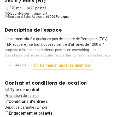
260 € / mois (HT)
70 m²
20 postes
Disponible dès maintenant
Boulevard Saint-Assiscle,
66000 Perpignan
Description de l'espace
Idéalement situé à quelques pas de la gare de Perpignan (TGV,
TER, routière), ce tout nouveau centre d'affaires de 1200 m²
propose à la location plusieurs postes en coworking. Les
travailleurs ont accès à toutes les parties communes de l'espace :
salle de réunion, cuisine ou bar.
Demander un renseignement
Lire plus
Le coworking est facilement accessible de part sa proximité
immédiate avec la gare (bus et trains) mais aussi avec
l'autoroute à seulement 7 minutes. Des parkings publics proches
de la gare permettent aux locataires de pouvoir se garer
Contrat et conditions de location
facilement.
Type de contrat
Prestation de service
Les locataires peuvent s'ils le souhaitent, domicilier leurs
Conditions d'entrées
entreprises au sein du centre d'affaires. Tout le mobilier du
Dépôt de garantie : 2 mois
bureau est inclus dans la prestation : Internet, chaise, bureau et
Engagement et préavis
accès.