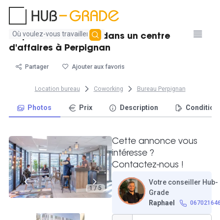
Aucun
20 postes de travail dans un centre
résultat
d'affaires à Perpignan
trouvé
Partager
Ajouter aux favoris
Location bureau
Coworking
Bureau Perpignan
Photos
Prix
Description
Condition
Cette annonce vous
intéresse ?
Contactez-nous !
Votre conseiller Hub-
1 / 5
Grade
Raphael
06702164