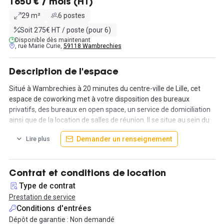
1650 € / mois (HT)
29 m²
6 postes
Soit 275€ HT / poste (pour 6)
Disponible dès maintenant
, rue Marie Curie,
59118 Wambrechies
Description de l'espace
Situé à Wambrechies à 20 minutes du centre-ville de Lille, cet
espace de coworking met à votre disposition des bureaux
privatifs, des bureaux en open space, un service de domiciliation
ainsi que de la location de salles de réunion. Il se situe au sein du
parc d'activité du Chat, au pied de la sortie n°9 de la rocade Nord
Demander un renseignement
Lire plus
Ouest.
Cet espace de coworking de 500 m² vous propose un spacieux
bureau fermé de 30 m². Il peut être divisé selon vos besoins en
Contrat et conditions de location
deux ou trois pièces. Entièrement équipé, ce grand bureau à
Type de contrat
l’architecture ouverte et aérée, offre une belle lumière naturelle
Prestation de service
pour le confort des collaborateurs.
Conditions d'entrées
Dépôt de garantie : Non demandé