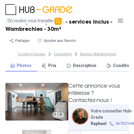
Aucun
Bureau privé 6 postes - services inclus -
résultat
Wambrechies - 30m²
trouvé
Partager
Ajouter aux favoris
Location bureau
Coworking
Bureau Wambrechies
Photos
Prix
Description
Condition
Cette annonce vous
intéresse ?
Contactez-nous !
Votre conseiller Hub-
1 / 8
Grade
Raphael
06702164