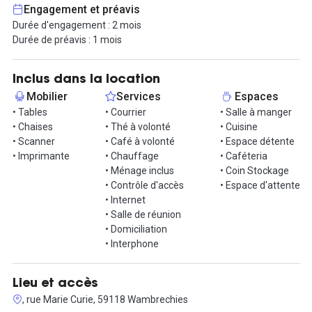
Ce lieu convivial et chaleureux, comme à la maison, favorise les
Engagement et préavis
projets professionnels. Des espaces communs, très agréables,
Durée d'engagement : 2 mois
ont été créés pour que vous puissiez vous retrouver dans un
Durée de préavis : 1 mois
cadre de travail à la fois professionnel et convivial. Une cuisine et
salle à manger partagée, un espace détente, un coin cafétéria et
des salles de réunion sont à votre disposition et seront l'occasion
Inclus dans la location
pour vous et vos collaborateurs de faire de belles rencontres.
Mobilier
Services
Espaces
• Tables
• Courrier
• Salle à manger
Cette solution est idéale pour tout type d'indépendants, auto-
• Chaises
• Thé à volonté
• Cuisine
entrepreneurs, professions libérales, TPE ou PME..!
• Scanner
• Café à volonté
• Espace détente
• Imprimante
• Chauffage
• Caféteria
• Ménage inclus
• Coin Stockage
• Contrôle d'accès
• Espace d'attente
• Internet
• Salle de réunion
• Domiciliation
• Interphone
Lieu et accès
, rue Marie Curie, 59118 Wambrechies