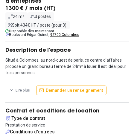
d'entreprises
1300 € / mois (HT)
24 m²
3 postes
Soit 434€ HT / poste (pour 3)
Disponible dès maintenant
Boulevard Edgar Quinet,
92700 Colombes
Description de l'espace
Situé à Colombes, au nord-ouest de paris, ce centre d'affaires
propose un grand bureau fermé de 24m² à louer. Il est idéal pour
trois personnes.
En plus de ce beau bureau lumineux, le site propose de nombreux
Demander un renseignement
Lire plus
services et équipements mis à disposition pour un confort
optimal et une prise d'activité rapide. Le site est à proximité de
l'Eglise Saint-Pierre Saint- Paul.
Contrat et conditions de location
Le loyer englobe toutes les charges et prestation ; le ménage, la
Type de contrat
connexion Wi-Fi , mais aussi 4 heures de location de salles de
Prestation de service
réunion ainsi que 200 impressions.
Conditions d'entrées