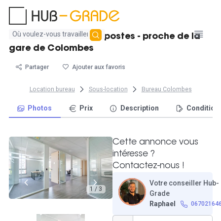
Aucun
Bureau fermé avec 3 postes - proche de la
résultat
gare de Colombes
trouvé
Partager
Ajouter aux favoris
Location bureau
Sous-location
Bureau Colombes
Photos
Prix
Description
Condition
Cette annonce vous
intéresse ?
Contactez-nous !
Votre conseiller Hub-
1 / 3
Grade
Raphael
06702164