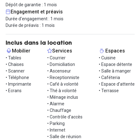
Dépôt de garantie : 1 mois
Pour accompagner votre thé, café ou chocolat chaud (en libre
Engagement et préavis
service), ce centre d'affaires prend le soin d'apporter des fruits
Durée d'engagement : 1 mois
ainsi que la presse quotidienne chaque matin. Un service de
Durée de préavis : 1 mois
distribution de courrier et d'accueil de vos clients est également
proposé.
Inclus dans la location
Vous aurez droit à une signalétique personnalisée sur votre boîte
Mobilier
Services
Espaces
aux lettres ainsi que sur la porte de votre bureau.
• Tables
• Courrier
• Cuisine
• Chaises
• Domiciliation
• Espace détente
Les locataires ont accès aux espaces lounge et détente de
• Scanner
• Ascenseur
• Salle à manger
chaque étage, ainsi que la cafétaria, lieu de rencontre, idéal pour
• Téléphone
• Receptionniste
• Caféteria
accroître votre carnet d'adresse.
• Imprimante
• Café à volonté
• Espace d'attente
• Ecrans
• Thé à volonté
• Terrasse
Une visite vous tente ? Contactez-moi via la messagerie !
• Ménage inclus
• Alarme
Informations complémentaires sur cet espace de
• Chauffage
travail
• Contrôle d'accès
• Parking
Des places de parking ainsi qu'un espace de stockage sont
• Internet
également soumis à option. Le dépôt de garantie augmente en
• Salle de réunion
fonction de la durée de location.