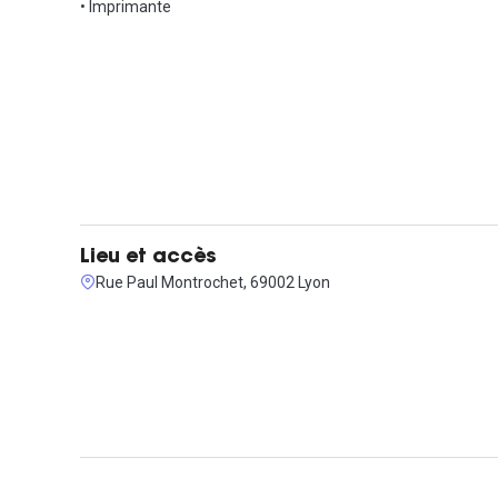
Saône jusqu'au centre de la ville.
• Imprimante
Lieu et accès
Rue Paul Montrochet, 69002 Lyon