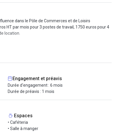
nfluence dans le Pôle de Commerces et de Loisirs
uros HT par mois pour 3 postes de travail, 1750 euros pour 4
de location.
Engagement et préavis
es sont compris et accessibles : l'accès à un parking privé,
Durée d'engagement : 6 mois
lounge de l'espace et aux salles de réunion et de séminaires
Durée de préavis : 1 mois
Espaces
transports disponibles sont le tramway T1 vers l'Hôtel de
• Caféteria
 entrée, un vaporetto peut vous permettre de voguer sur la
• Salle à manger