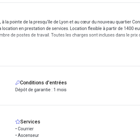
à la pointe de la presqu'île de Lyon et au cœur du nouveau quartier Co
 location en prestation de services. Location flexible à partir de 1400 e
mbre de postes de travail. Toutes les charges sont incluses dans le prix 
sonne
Conditions d'entrées
dispose d'une superbe terrasse surplombant la Saône. De nombreux servic
Dépôt de garantie : 1 mois
ss, air conditionné et accès Wifi internet. Vous aurez aussi accès au bar 
Services
eulement 250 mètres de la Gare SNCF Lyon-Perrache. Depuis la gare, les 
• Courrier
d'autres termes il n'est pas loin du centre-ville, et juste en face de son
• Ascenseur