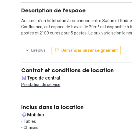
Description de l'espace
Au cœur d'un hôtel situé à mi-chemin entre Saône et Rhône, 
Confluence, cet espace de travail de 20m² est disponible à la
postes et 2100 euros pour 5 postes. Le prix varie selon le no
Photo du bureau non contractuelle, utilisée à titre illustratif
Demander un renseignement
Lire plus
Les avantages :
10% sur l’offre de restauration & bar de l’hôtel
2 boissons chaudes offertes par journée de travail par per
Contrat et conditions de location
Type de contrat
L'hôtel est situé au dernier étage du centre commercial et 
Prestation de service
l'accès au restaurant de l'espace, l'accès à la salle de fitne
disponibles sur réservation.
Accessible aux personnes à mobilité réduite.
Inclus dans la location
Mobilier
Facilement accessible par l'autoroute A6/A7 et se situe à s
• Tables
Région Montrochet, et de la Place Bellecour et le bus S1. En 
• Chaises