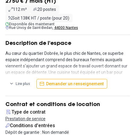
2750 € / mois (HT)
112 m²
20 postes
Soit 138€ HT / poste (pour 20)
Disponible dès maintenant
Rue Urvoy de Saint-Bedan,
44000 Nantes
Description de l'espace
Au cœur du quartier Dobrée, le plus chic de Nantes, ce superbe
espace indépendant comprend des bureaux fermés auxquels
viennent s'ajouter un grand espace de travail ouvert donnant sur
un espace de détente. Une cuisine tout équipée et un bar pour
des moments gourmands et les afterwork ainsi que des canapés
Demander un renseignement
Lire plus
et une console de jeux pour les moments détentes et plaisirs !
Tout est réuni pour souder vos équipes où pour passer des
instants privilégiés avec vos collègues coworker, parce que
travailler rime aussi avec plaisir !.
Contrat et conditions de location
Type de contrat
L'espace peut être loué par une ou plusieurs entreprises, les
Prestation de service
bureaux fermés étant séparés par un mur pour garantir intimité
Conditions d'entrées
et sécurité au quotidien. Tout est inclus dans le prix : connexion
Dépôt de garantie : Non demandé