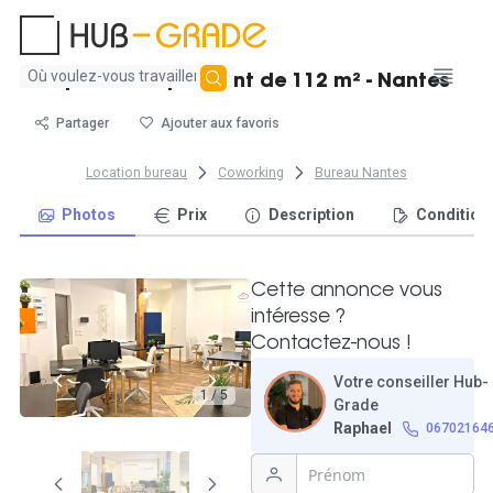
Aucun
Espace indépendant de 112 m² - Nantes
résultat
trouvé
Partager
Ajouter aux favoris
Location bureau
Coworking
Bureau Nantes
Photos
Prix
Description
Condition
Cette annonce vous
intéresse ?
Contactez-nous !
Votre conseiller Hub-
1 / 5
Grade
Raphael
06702164