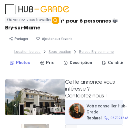
Aucun
Location bureau 43 m² pour 6 personnes à
résultat
Bry-sur-Marne
trouvé
Partager
Ajouter aux favoris
Location bureau
Sous-location
Bureau Bry-sur-marne
Photos
Prix
Description
Condition
Cette annonce vous
intéresse ?
Contactez-nous !
Votre conseiller Hub-
1 / 5
Grade
Raphael
06702164