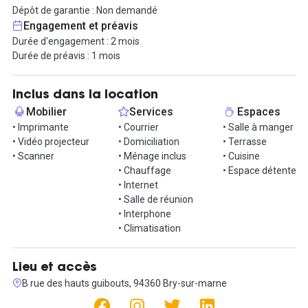
Dépôt de garantie : Non demandé
Ce bureau est desservi par le RER A, RER E, non loin de l'A4 et de
Engagement et préavis
l'A86. Le stationnement dans les rues aux alentours est
Durée d'engagement : 2 mois
totalement gratuit. Le bureau est au prix de 1 300 € HT/HC.
Durée de préavis : 1 mois
Les autres espaces sont utilisés par une agence de
communication ; si votre domaine d'activité est similaire ou
Inclus dans la location
complémentaire, synergies et partenariats pourraient être au
Mobilier
Services
Espaces
rendez-vous.
• Imprimante
• Courrier
• Salle à manger
• Vidéo projecteur
• Domiciliation
• Terrasse
Venez visiter !
• Scanner
• Ménage inclus
• Cuisine
• Chauffage
• Espace détente
• Internet
• Salle de réunion
• Interphone
• Climatisation
Lieu et accès
B rue des hauts guibouts, 94360 Bry-sur-marne