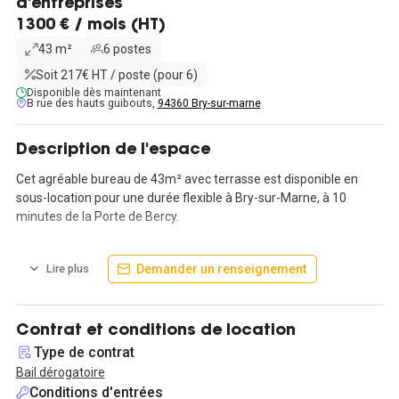
d'entreprises
1300 € / mois (HT)
43 m²
6 postes
Soit 217€ HT / poste (pour 6)
Disponible dès maintenant
B rue des hauts guibouts,
94360 Bry-sur-marne
Description de l'espace
Cet agréable bureau de 43m² avec terrasse est disponible en
sous-location pour une durée flexible à Bry-sur-Marne, à 10
minutes de la Porte de Bercy.
Tout est réuni pour qu'une équipe de 6 personnes maximum
Demander un renseignement
Lire plus
puisse s'y installer rapidement, l'espace est confortable et de
nombreux services et équipements sont compris : une
imprimante, la fibre, le téléphone, mais aussi une terrasse
privative (vive les barbecues) et un coin cafet' / cuisine équipée !
Contrat et conditions de location
Type de contrat
L'espace est aménageable selon les goûts de ses futurs
Bail dérogatoire
locataires, du mobilier peut être mis à disposition si besoin.
Conditions d'entrées