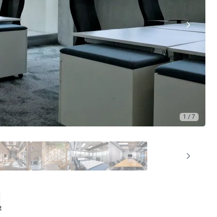
1 / 7
e