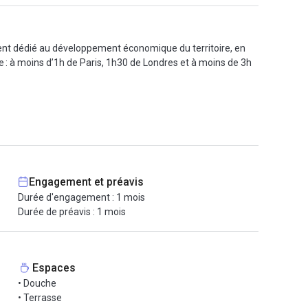
ent dédié au développement économique du territoire, en
ne : à moins d’1h de Paris, 1h30 de Londres et à moins de 3h
 ce bureau est très agréable. Vous disposerez de votre
écoré avec soin.
a-lumineux, disposant d'un un accueil, d'une conciergerie et
t repensé, rénové et décoré avec goût par les propriétaires.
Engagement et préavis
Durée d'engagement : 1 mois
Durée de préavis : 1 mois
s services indispensables pour développer votre business
spose également d'un très grand rooftop apportant confort et
Espaces
• Douche
• Terrasse