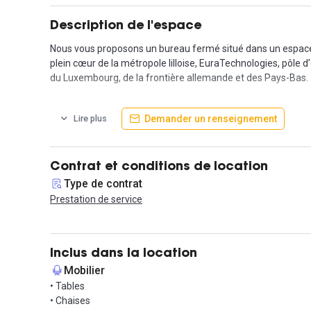
Description de l'espace
Nous vous proposons un bureau fermé situé dans un espace
plein cœur de la métropole lilloise, EuraTechnologies, pôle d
du Luxembourg, de la frontière allemande et des Pays-Bas.
Le bureau, de 14 m², est idéal pour 2 personnes. Entièremen
Demander un renseignement
Lire plus
propre espace sécurisé pour vous et vos collaborateurs. Ce 
Il est privatisé dans un espace de coworking dans un immeub
d'une brasserie avec une cuisine de marché parfaite pour le 
Contrat et conditions de location
Type de contrat
Ouverture Mi-Avril
Prestation de service
Informations complémentaires sur cet espace d
Desservi, par le métro ligne 2 arrêt Canteleu cet espace pe
Inclus dans la location
dans les meilleures conditions le tout dans des formules tou
Mobilier
convivialité.
• Tables
• Chaises
Ouverture : Avril 2021