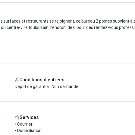
 surfaces et restaurants se rejoignent, ce bureau 2 postes subvient à t
du centre-ville toulousain, l'endroit idéal pour des rendez-vous professio
 également disponibles à la location. (15€/HT)
s au bon fonctionnement des entreprises : wi-fi, ménage, chauffage et c
ne pour leur activité.
café, un espace détente, une salle d'attente.
Conditions d'entrées
Dépôt de garantie : Non demandé
r plus !
Services
• Courrier
• Domiciliation