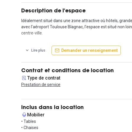
Description de l'espace
Idéalement situé dans une zone attractive où hôtels, grandes
avec l'aéroport Toulouse Blagnac, l'espace est situé non loin 
centre-ville.
L'espace est accessible en bus ; des places de parkings sont
Demander un renseignement
Lire plus
Le coworking met à disposition tous les services nécessaire
bureau ont la possibilité de demander un écran et un télépho
Contrat et conditions de location
L'offre donne aussi accès à une cuisine équipée avec thé et 
Type de contrat
Prestation de service
L'espace est ouvert du lundi au vendredi de 9h à 18h.
N'hésitez pas à me contacter via la messagerie pour en savoi
Inclus dans la location
Mobilier
• Tables
• Chaises