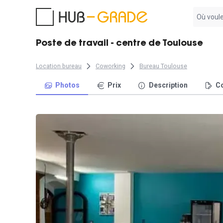
Aucun
résultat
trouvé
Poste de travail - centre de Toulouse
Location bureau
Coworking
Bureau Toulouse
Photos
Prix
Description
Co