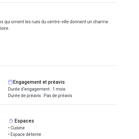
es qui ornent les rues du centre-ville donnent un charme
oire.
obotique. Bien sûr tout type de coworker est accueilli dans
 carte électronique ainsi qu'une imprimante UV.
 charges sont incluses, ménage, chauffage, Internet illimité.
Engagement et préavis
Durée d'engagement : 1 mois
Durée de préavis : Pas de préavis
quelques mètres le parking Esquirol pour ceux qui
Espaces
• Cuisine
• Espace détente