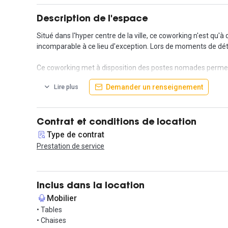
Description de l'espace
Situé dans l'hyper centre de la ville, ce coworking n'est qu
incomparable à ce lieu d'exception. Lors de moments de déte
Ce coworking met à disposition des postes nomades permett
Demander un renseignement
Lire plus
En effet ce coworking de 280 m² accueille des professionnels 
ces locaux.
L'espace dispose donc de 12 imprimantes 3D, 3 découpes lase
Contrat et conditions de location
Ce coworking du centre-ville met à disposition 2 cuisines (t
Type de contrat
L'espace a l'accès aux PMR et des parkings à vélo se situent 
Prestation de service
Idéalement situé, les locataires peuvent venir par tous les
souhaitent garder leur voiture à proximité.
Inclus dans la location
Mobilier
• Tables
• Chaises