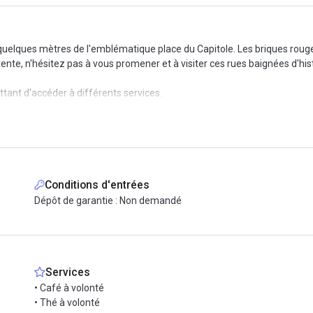
'à quelques mètres de l'emblématique place du Capitole. Les briques roug
nte, n'hésitez pas à vous promener et à visiter ces rues baignées d'hist
ant d'accéder à différents services.
spécialisés dans l'architecture, le design, l'électronique ou encore la r
r, d'un plotter de découpe, d'un mini-fraiseur pour des réalisations de
hé et café sont proposés), un espace détente et une terrasse. Toutes les
Conditions d'entrées
non loin du lieu.
Dépôt de garantie : Non demandé
 moyens de transport, bus et métro. Vous pourrez également retrouver à 
Services
• Café à volonté
• Thé à volonté