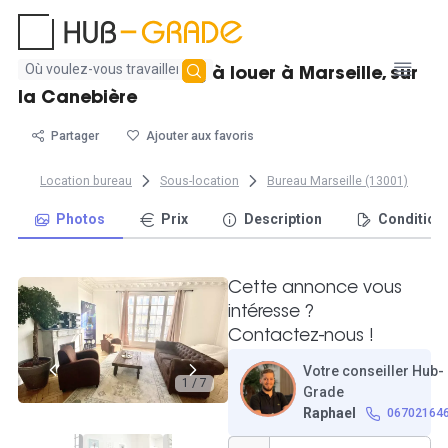
Aucun
Postes en coworking à louer à Marseille, sur
résultat
la Canebière
trouvé
Partager
Ajouter aux favoris
Location bureau
Sous-location
Bureau Marseille (13001)
Photos
Prix
Description
Condition
Cette annonce vous
intéresse ?
Contactez-nous !
Votre conseiller Hub-
1 / 7
Grade
Raphael
06702164