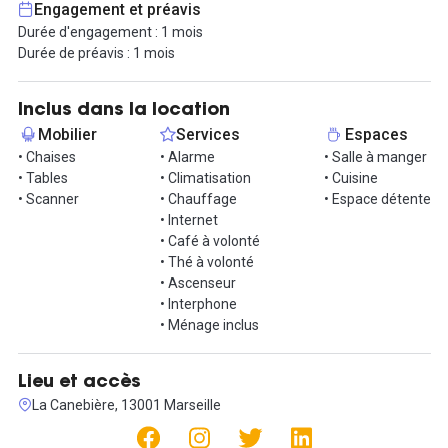
Engagement et préavis
Beauvau relie la Canebière à la place Ernest Reyer en passant
Durée d'engagement : 1 mois
devant l’Opéra Municipal.
Durée de préavis : 1 mois
L'ambiance est très familiale et tout est fait pour que vous vous
sentiez comme chez vous. Cet espace de travail est idéal pour
Inclus dans la location
des free-lances qui souhaitent changer d'environnement et
Mobilier
Services
Espaces
rentrer du monde. Les espaces communs sont fraîchement
• Chaises
• Alarme
• Salle à manger
décorés, une toute nouvelle machine à café dernière génération
• Tables
• Climatisation
• Cuisine
est à votre disposition. Enfin différentes salles de travail sont à
• Scanner
• Chauffage
• Espace détente
votre disposition au choix.
• Internet
Tout est fait ici pour faciliter les échanges.
• Café à volonté
• Thé à volonté
Les bureaux sont accessibles de 9h à 18h , le café et le thé sont
• Ascenseur
inclus ainsi que l'accès Wi-Fi. L'espace de bureaux de 200m² est
• Interphone
design et offre un cadre de travail agréable et dynamique au
• Ménage inclus
cœur de la cité Phocéenne. Vous aurez accès à un espace cuisine
et un espace de pause. Les locaux sont climatisés. Enfin une
personne est disponible à l'accueil.
Lieu et accès
La Canebière, 13001 Marseille
Petit plus : L'espace dispose d'un studio photo avec fond vert
disponible sur demande.