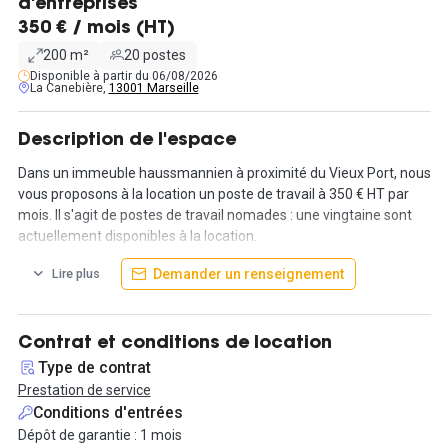
d'entreprises
350 € / mois (HT)
200 m²
20 postes
Disponible à partir du 06/08/2026
La Canebière,
13001 Marseille
Description de l'espace
Dans un immeuble haussmannien à proximité du Vieux Port, nous
vous proposons à la location un poste de travail à 350 € HT par
mois. Il s'agit de postes de travail nomades : une vingtaine sont
actuellement disponibles à la location.
Demander un renseignement
Lire plus
Profitez de ce quartier imprégné de l’atmosphère typique de la
cité phocéenne. Idéalement situé au cœur de Marseille à
proximité de nombreux magasins, banques et restaurants.
Contrat et conditions de location
Ce coworking est situé dans le 1er arrondissement, quartier
Type de contrat
central de Marseille, il regroupe certains des plus anciens édifices
Prestation de service
de Marseille ainsi que des immeubles à l’architecture et aux
Conditions d'entrées
couleurs typiquement provençales. À seulement quelques pas de
Dépôt de garantie : 1 mois
l’emblématique Vieux-Port et de son marché aux poissons, la rue