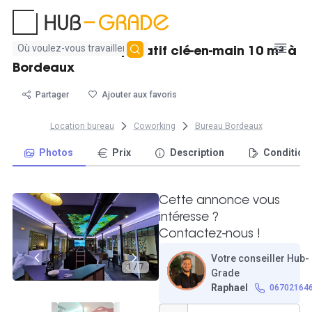
Aucun
Location bureau privatif clé-en-main 10 m² à
résultat
Bordeaux
trouvé
Partager
Ajouter aux favoris
Location bureau
Coworking
Bureau Bordeaux
Photos
Prix
Description
Condition
Cette annonce vous
intéresse ?
Contactez-nous !
Votre conseiller Hub-
1 / 7
Grade
Raphael
06702164