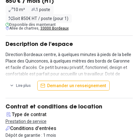
850 € / mois (HT)
10 m²
1 poste
Soit 850€ HT / poste (pour 1)
Disponible dès maintenant
Allée de chartres,
33000 Bordeaux
Description de l'espace
Direction Bordeaux centre, à quelques minutes à pieds de la belle
Place des Quinconces, à quelques mètres des bords de Garonne
et facile d’accès. Ce petit bureau privatif, fonctionnel, design et
confortable est parfait pour accueillir un travailleur. Doté de
mobilier de rangement classieux, un fauteuil confortable, les
Demander un renseignement
Lire plus
diffuseurs LED permettent de gérer la couleur et l'intensité de la
luminosité de ce bureau.
Avec la location, cet espace de coworking friendly et détendue,
Contrat et conditions de location
alliant postes de travail en open-space et différents bureaux
Type de contrat
fermés reparti sur 300m², fait bénéficier ses coworkers de
Prestation de service
nombreux services, comme un accès sécurisé de 24/7 par le biais
Conditions d'entrées
d'une application mobile, un personnel d'accueil, un système
Dépôt de garantie : 1 mois