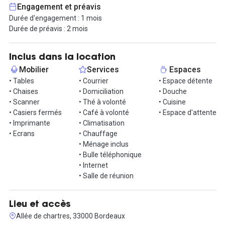
d'impression par wifi, internet, une phone box et une salle de
Engagement et préavis
réunion entièrement digitalisée (accès à 1 journée par mois).
Durée d'engagement : 1 mois
Durée de préavis : 2 mois
Un second bureau de 12m² est également à disposition au prix de
850€ pour 2 postes.
Inclus dans la location
Informations complémentaires sur cet espace de
Mobilier
Services
Espaces
travail
• Tables
• Courrier
• Espace détente
• Chaises
• Domiciliation
• Douche
La domiciliation à cette adresse de prestige est également
• Scanner
• Thé à volonté
• Cuisine
possible, en option.
• Casiers fermés
• Café à volonté
• Espace d'attente
• Imprimante
• Climatisation
Et pour les breaks ? Ici, c'est boisson chaude à volonté, un espace
• Ecrans
• Chauffage
de jeu et de détente, un espace cuisine pour déjeuner, et une salle
• Ménage inclus
de bain.
• Bulle téléphonique
Des événements peuvent être organisés sur demande, en
• Internet
fonction des besoins dans l'espace, avec des réductions s'il y a
• Salle de réunion
location de bureau.
Grâce à sa localisation en plein centre, on peut s'y rendre à pied,
Lieu et accès
ou en tram par les lignes B et C.
Allée de chartres, 33000 Bordeaux