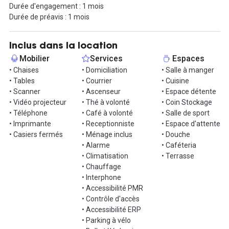
Durée d'engagement : 1 mois
du courrier, accès limité à la meeting box, accès aux espaces de
Durée de préavis : 1 mois
détentes et "lounge" pour vos rendez-vous.
Des services à la carte sont proposés en supplément afin de
faciliter votre quotidien : gestion du courrier, services de
Inclus dans la location
traduction, reprographie, réservation, gestion d'agendas...
Mobilier
Services
Espaces
D'autre part, l'accès aux espaces communs comme les salles de
• Chaises
• Domiciliation
• Salle à manger
réunion, la cuisine, l'espace de détente sont inclus dans la
• Tables
• Courrier
• Cuisine
prestation.
• Scanner
• Ascenseur
• Espace détente
• Vidéo projecteur
• Thé à volonté
• Coin Stockage
Un parking est à disposition (supplément) des locataires. Pour
• Téléphone
• Café à volonté
• Salle de sport
toutes demandes sur cet espace, il suffit de nous contacter.
• Imprimante
• Receptionniste
• Espace d'attente
• Casiers fermés
• Ménage inclus
• Douche
• Alarme
• Caféteria
• Climatisation
• Terrasse
• Chauffage
• Interphone
• Accessibilité PMR
• Contrôle d'accès
• Accessibilité ERP
• Parking à vélo