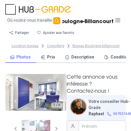
Aucun
Bureau 17m² à Boulogne-Billancourt
résultat
trouvé
Partager
Ajouter aux favoris
Location bureau
Coworking
Bureau Boulogne-billancourt
Photos
Prix
Description
Condition
Cette annonce vous
intéresse ?
Contactez-nous !
Votre conseiller Hub-
1 / 6
Grade
Raphael
06702164