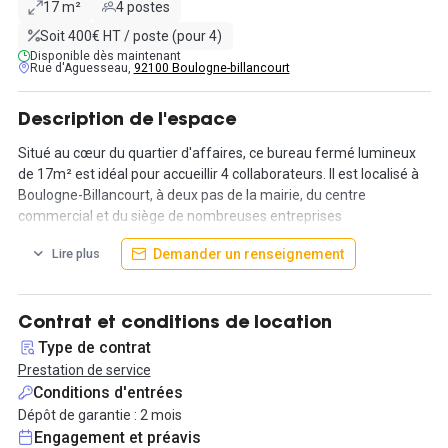
17 m²
4 postes
Soit 400€ HT / poste (pour 4)
Disponible dès maintenant
Rue d'Aguesseau,
92100 Boulogne-billancourt
Description de l'espace
Situé au cœur du quartier d'affaires, ce bureau fermé lumineux
de 17m² est idéal pour accueillir 4 collaborateurs. Il est localisé à
Boulogne-Billancourt, à deux pas de la mairie, du centre
commercial et du siège de nombreuses entreprises
(pharmaceutiques, de communication, de multimédias, etc.).
Demander un renseignement
Lire plus
Facile d'accès par métro (ligne 9 & 10), tram et différentes lignes
de bus (126,...), cet espace de travail est l'idéal pour travailler dans
un cadre agréable et calme.
Contrat et conditions de location
L'espace dispose d'un bar, de plusieurs espaces de détentes et
Type de contrat
même d'une salle de sport avec douches.
Prestation de service
Conditions d'entrées
En plus d'un bureau fermé tout équipé, la location donne accès à
Dépôt de garantie : 2 mois
de nombreux services : connexion wifi haut débit, accès aux
Engagement et préavis
bureaux 7j/7 et 24h/24 grâce à un badge, domiciliation et gestion