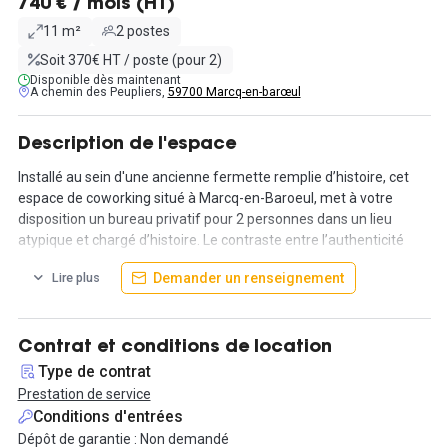
740 € / mois (HT)
11 m²
2 postes
Soit 370€ HT / poste (pour 2)
Disponible dès maintenant
A chemin des Peupliers,
59700 Marcq-en-barœul
Description de l'espace
Installé au sein d'une ancienne fermette remplie d’histoire, cet
espace de coworking situé à Marcq-en-Baroeul, met à votre
disposition un bureau privatif pour 2 personnes dans un lieu
atypique et chargé d’histoire. Le contraste entre l’authenticité
bien marquée des lieux, la réhabilitation des matériaux anciens et
Demander un renseignement
Lire plus
la rénovation chaleureuse de la maison font leur effet d’entrée.
L’ensemble des prestations sont clefs en main et sans
engagement avec d’innombrables services associés afin de vous
Contrat et conditions de location
permettre de vous épanouir dans votre travail. Vous aurez
Type de contrat
également à votre disposition des espaces de travail partagé ou
Prestation de service
privé et des salles de réunion.
Conditions d'entrées
Dépôt de garantie : Non demandé