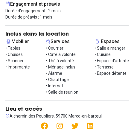
Avec la location de cet espace de travail, l'accès se fait 24h/24, 7
Engagement et préavis
jours sur 7. Également à disposition, une connexion internet haut
Durée d'engagement : 2 mois
débit, système d'impression wifi, ainsi qu'une salle de réunion
Durée de préavis : 1 mois
équipée. Côté détente, des espaces communs avec cuisine
équipée pour déjeuner, et un coin détente avec canapé pour se
relaxer.
Inclus dans la location
Mobilier
Services
Espaces
La communauté des coworkers est un élément essentiel de la
• Tables
• Courrier
• Salle à manger
Maison. Ainsi, en plus de votre bureau vous pourrez bénéficier
• Chaises
• Café à volonté
• Cuisine
d’un grand nombre d’événements afin de faire connaissance de
• Scanner
• Thé à volonté
• Espace d'attente
vos voisins (afterwork, petit-déj, pitch…), d’ateliers et formations
• Imprimante
• Ménage inclus
• Terrasse
dispensés par des professionnels mais aussi des activités fun et
• Alarme
• Espace détente
sportives (tennis, escalade, yoga…).
• Chauffage
• Internet
Contactez-nous afin d'organiser la visite qu'il vous faut !
• Salle de réunion
Lieu et accès
A chemin des Peupliers, 59700 Marcq-en-barœul