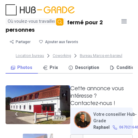
Aucun
Location d'un bureau fermé pour 2
résultat
personnes
trouvé
Partager
Ajouter aux favoris
Location bureau
Coworking
Bureau Marcq-en-barœul
Photos
Prix
Description
Condition
Cette annonce vous
intéresse ?
Contactez-nous !
Votre conseiller Hub-
1 / 12
Grade
Raphael
06702164