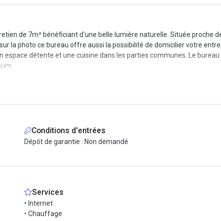
tien de 7m² bénéficiant d'une belle lumière naturelle. Située proche de
a photo ce bureau offre aussi la possibilité de domicilier votre entrepris
si un espace détente et une cuisine dans les parties communes. Le bureau 
mum.
Conditions d'entrées
 nous programmerons votre visite !
Dépôt de garantie : Non demandé
e travail
Services
• Internet
• Chauffage