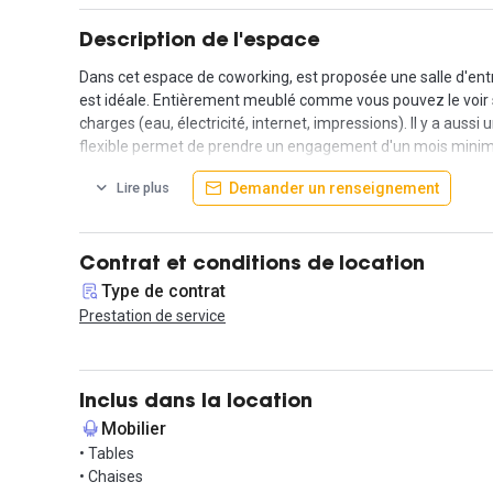
Description de l'espace
Dans cet espace de coworking, est proposée une salle d'entre
est idéale. Entièrement meublé comme vous pouvez le voir sur l
charges (eau, électricité, internet, impressions). Il y a aus
flexible permet de prendre un engagement d'un mois mini
Demander un renseignement
Lire plus
Transports :
- Métro Opéra lignes 3,7 et 8
- Métro Chaussée d'Antin La Fayette lignes 7 et 9
- Station Auber
Contrat et conditions de location
Type de contrat
Cet espace vous intéresse ? Contactez-nous directement et
Prestation de service
Informations complémentaires sur cet espace d
Prix pour 4 jours par mois: 285€
Inclus dans la location
Prix pour 8 jours par mois: 580€
Mobilier
• Tables
• Chaises