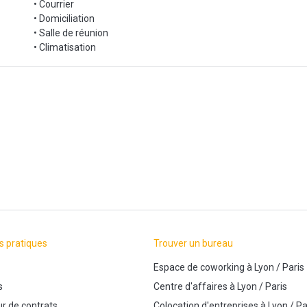
• Courrier
• Domiciliation
• Salle de réunion
• Climatisation
s pratiques
Trouver un bureau
Espace de coworking
à
Lyon
/
Paris
s
Centre d'affaires
à
Lyon
/
Paris
r de contrats
Colocation d'entreprises
à
Lyon
/
Pa