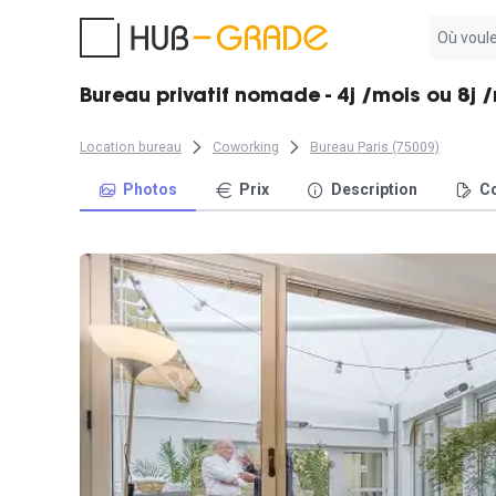
Aucun
résultat
trouvé
Bureau privatif nomade - 4j /mois ou 8j 
Location bureau
Coworking
Bureau Paris (75009)
Photos
Prix
Description
Co