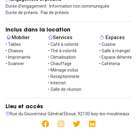
débit, un accueil pour les visiteurs mais également la prise de
Durée d'engagement : Information non communiquée
message téléphonique et l'accès au copieur.
Durée de préavis : Pas de préavis
Le prix comprend toutes les charges, il suffit de nous contacter
pour organiser une visite.
Inclus dans la location
Mobilier
Services
Espaces
Informations complémentaires sur cet espace de
• Tables
• Café à volonté
• Cuisine
travail
• Chaises
• Thé à volonté
• Salle à manger
• Imprimante
• Climatisation
• Espace détente
Location 20h : 245 € HT / mois
• Scanner
• Chauffage
• Caféteria
Location 30h : 295 € HT / mois
• Ménage inclus
Location 40h : 340 € HT / mois
• Receptionniste
Location 50h : 395 € HT / mois
• Internet
• Salle de réunion
Lieu et accès
Rue du Gouverneur Général Eboué, 92130 Issy-les-moulineaux