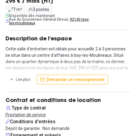
295 € / mois (HT)
7 m²
3 postes
Disponible dès maintenant
Rue du Gouverneur Général Eboué,
92130 Issy-
les-moulineaux
Description de l'espace
Cette salle d'entretien est idéale pour accueillir 2 à 3 personnes
se situe dans un centre d'affaires à Issy-les-Moulineaux. Situé
dans un quartier dynamique à deux pas de la mairie, ce dernier
est desservi par les lignes de bus 169, 290 et 323 ainsi que par la
ligne de métro 12.
Demander un renseignement
Lire plus
Pour 395 euros par mois vous aurez un forfait d'accès à cette
salle de 50h par mois.
Cet espace est idéal pour des formateurs, des consultants ou
Contrat et conditions de location
tout simplement des personnes qui ont besoin d'un bureau pour
Type de contrat
des rendez-vous ponctuels ou fréquents. En plus d'avoir accès à
Prestation de service
cet espace, les locataires peuvent profiter des parties communes
Conditions d'entrées
telles que l'espace de détente ou encore la cafétéria. D'autre part,
Dépôt de garantie : Non demandé
ce bureau donne la possibilité d'avoir une connexion internet haut
Engagement et préavis