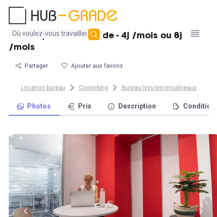
Aucun
Bureau privatif nomade - 4j /mois ou 8j
résultat
/mois
trouvé
Partager
Ajouter aux favoris
Location bureau
Coworking
Bureau Issy-les-moulineaux
Photos
Prix
Description
Condition