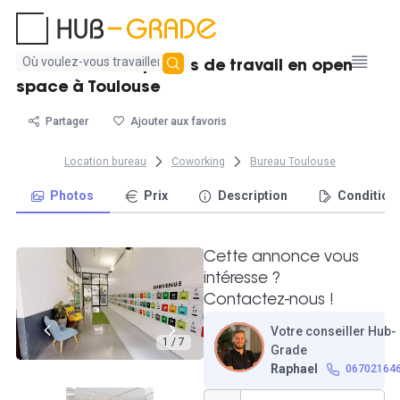
Aucun
Location de 16 postes de travail en open
résultat
space à Toulouse
trouvé
Partager
Ajouter aux favoris
Location bureau
Coworking
Bureau Toulouse
Photos
Prix
Description
Condition
Cette annonce vous
intéresse ?
Contactez-nous !
Votre conseiller Hub-
1 / 7
Grade
Raphael
06702164