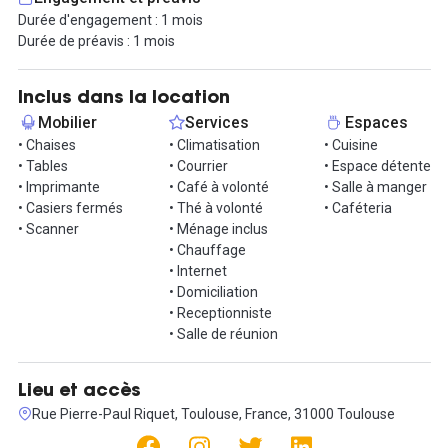
Durée d'engagement : 1 mois
Le prix comprend toutes les charges : électricité, chauffage,
Durée de préavis : 1 mois
climatisation, ménage.
L'espace vous intéresse ? Alors contactez-nous et organisons
Inclus dans la location
une visite.
Mobilier
Services
Espaces
• Chaises
• Climatisation
• Cuisine
Informations complémentaires sur cet espace de
• Tables
• Courrier
• Espace détente
travail
• Imprimante
• Café à volonté
• Salle à manger
• Casiers fermés
• Thé à volonté
• Caféteria
Nos formules :
• Scanner
• Ménage inclus
• Chauffage
216€ HT/mois pour un engagement de 6 mois ;
• Internet
240€ HT/mois sans engagement.
• Domiciliation
• Receptionniste
- Meetups
• Salle de réunion
- Remise de -20% sur les salles de réunion et le studio photo
- Pré-diagnostic RSE
Lieu et accès
Rue Pierre-Paul Riquet, Toulouse, France, 31000 Toulouse