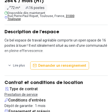
264 € / mois (HT)
72 m²
16 postes
Disponible dès maintenant
Rue Pierre-Paul Riquet, Toulouse, France,
31000
Toulouse
Description de l'espace
Ce bel espace de travail agréable comporte un open space de 16
postes à louer ! Il est idéalement situé au sein d'une communauté
en pleine effervescence.
En plein cœur de Toulouse, la ville rose, et plus précisément dans
Demander un renseignement
Lire plus
le quartier Saint Aubin, cet espace est parfaitement desservi par
les lignes 23 et 27 (arrêt Colombette) ainsi que par le métro (arrêt
Jean-Jaurès et François Verdier).
Contrat et conditions de location
En plus d'un poste de travail tout équipé, les locataires ont accès
Type de contrat
à des espaces communs pour recevoir vos rendez-vous
Prestation de service
professionnels ou pour prendre une pause.
Conditions d'entrées
D'autre part, ils disposent du Wi-Fi, d'une imprimante
Dépôt de garantie : 1 mois
multifonction ainsi que d'un casier fermé.
Engagement et préavis