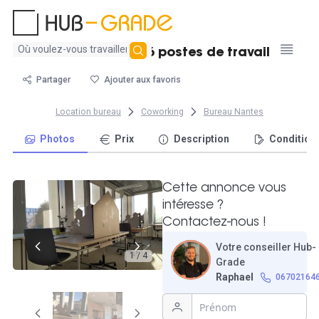
Aucun
Bureau fermé - 6 postes de travail
résultat
trouvé
Partager
Ajouter aux favoris
Location bureau
Coworking
Bureau Nantes
Photos
Prix
Description
Condition
Cette annonce vous
intéresse ?
Contactez-nous !
Votre conseiller Hub-
1 / 4
Grade
Raphael
06702164