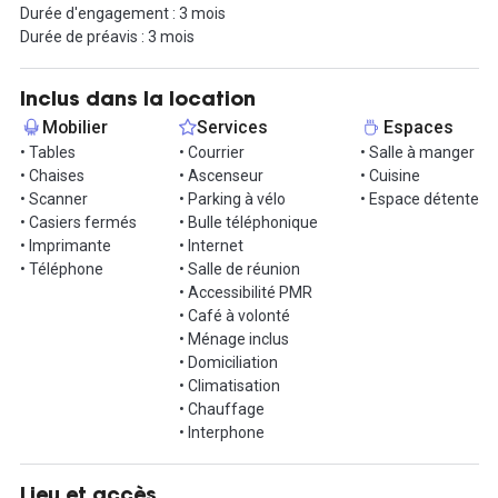
Durée d'engagement : 3 mois
d'accéder à la plateforme de communication utilisées par les
Durée de préavis : 3 mois
membres de l'espace pour développer votre réseau. Des
armoires et rangement fermés sont également mis à votre
disposition.
Inclus dans la location
Mobilier
Services
Espaces
N'attendez plus et contactez nous pour organiser une visite ! Le
• Tables
• Courrier
• Salle à manger
bureau de vos rêves vous attend.
• Chaises
• Ascenseur
• Cuisine
• Scanner
• Parking à vélo
• Espace détente
Accessibilité:
• Casiers fermés
• Bulle téléphonique
Tram ligne 1 : arrêt Chantiers Navals
• Imprimante
• Internet
Bus C5 : arrêt Gare de l’Etat
• Téléphone
• Salle de réunion
Station bicloo 43 – Machines de l’Île
• Accessibilité PMR
Voiture : Parking des Machines à 2′
• Café à volonté
• Ménage inclus
Informations complémentaires sur cet espace de
• Domiciliation
travail
• Climatisation
• Chauffage
Toutes charges incluses (électricité, chauffage, ménage, impôts
• Interphone
fonciers).
Option de téléphonie fixe.
Option de création de réseau sécurisée VLAN.
Lieu et accès