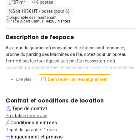
27 m²
6 postes
Soit 195€ HT / poste (pour 6)
Disponible dès maintenant
Place Albert Camus,
44200 Nantes
Description de l'espace
Au cœur du quartier où innovation et création sont tendance,
proche du parking des Machines de l'Ile, optez pour un bureau
fermé 6 postes tout équipé au sein d'un écosystème où
coworking, bureaux fermés et espaces de travail ont été réfléchis
pour exploiter le potentiel de votre entreprise.
Demander un renseignement
Lire plus
Ce bureau 27m2 pour 6 postes est actuellement disponible! Avec
votre badge d'accès, vous pourrez y accéder 24 h/24 h du lundi
au dimanche. Espace lounge pour vos pauses, espace cuisine
Contrat et conditions de location
pour vos repas, salles de réunion et phone box : profitez de tout
Type de contrat
ces espaces au "LEVEL ONE", l'espace commun, ouvert du lundi
Prestation de service
au vendredi de 8h à 20h.
Conditions d'entrées
De plus, de multiples services sont inclus de façon à vous faciliter
Dépôt de garantie : 1 mois
la vie : internet très haut débit, service quotidien de relève et
Engagement et préavis
livraison du courrier, reprographie ainsi que la possibilité