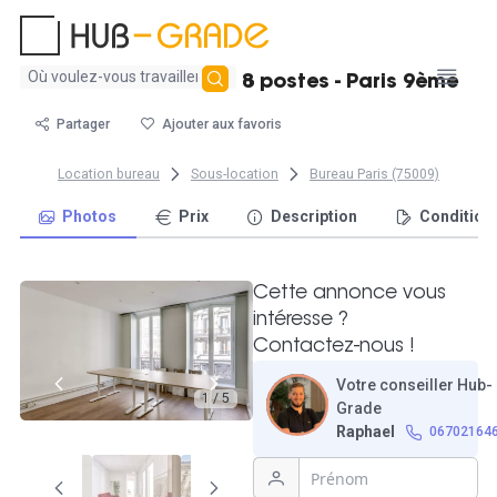
Aucun
Bureau à louer - 6 à 8 postes - Paris 9ème
résultat
trouvé
Partager
Ajouter aux favoris
Location bureau
Sous-location
Bureau Paris (75009)
Photos
Prix
Description
Condition
Cette annonce vous
intéresse ?
Contactez-nous !
Votre conseiller Hub-
1 / 5
Grade
Raphael
06702164