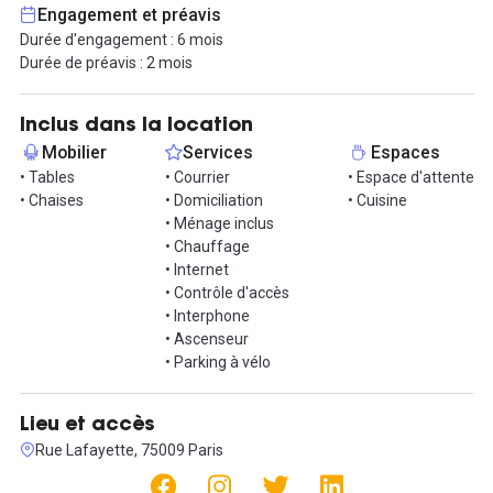
de 11 m², accueillant jusqu'à 8 personnes.
Engagement et préavis
Durée d'engagement : 6 mois
Les bureaux sont accessibles 24h/24 et 7/7. De plus, les charges
Durée de préavis : 2 mois
sont comprises : chauffage, électricité, fibre, ménage.
Contactez-nous rapidement pour une visite !
Inclus dans la location
Mobilier
Services
Espaces
Informations complémentaires sur cet espace de
• Tables
• Courrier
• Espace d'attente
travail
• Chaises
• Domiciliation
• Cuisine
• Ménage inclus
Un contrat de type prestation de services est également possible.
• Chauffage
• Internet
Deux machines Nespresso en libre service, à vous d'apporter vos
• Contrôle d'accès
capsules préférées !
• Interphone
• Ascenseur
• Parking à vélo
Lieu et accès
Rue Lafayette, 75009 Paris