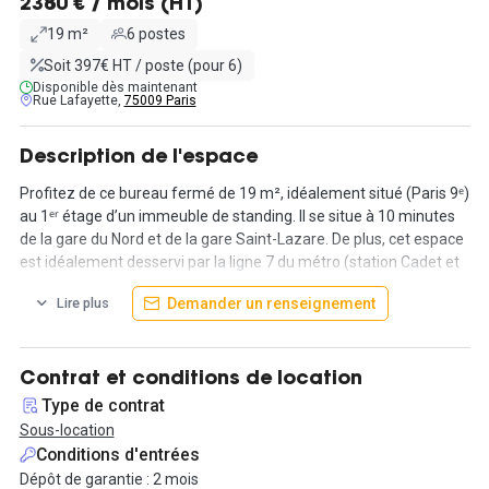
2380 € / mois (HT)
19 m²
6 postes
Soit 397€ HT / poste (pour 6)
Disponible dès maintenant
Rue Lafayette,
75009 Paris
Description de l'espace
Profitez de ce bureau fermé de 19 m², idéalement situé (Paris 9ᵉ)
au 1ᵉʳ étage d’un immeuble de standing. Il se situe à 10 minutes
de la gare du Nord et de la gare Saint-Lazare. De plus, cet espace
est idéalement desservi par la ligne 7 du métro (station Cadet et
Poissonnière).
Demander un renseignement
Lire plus
Les bureaux sont équipés, clefs en main et lumineux. Ils ont été
entièrement refaits en juin 2020. La capacité d'accueil de ce
bureau est de 6 à 8 personnes. De plus, des espaces mutualisés,
Contrat et conditions de location
sont mis à disposition des locataires, notamment un espace
Type de contrat
d’attente avec machine Nespresso, une cuisine, 2 WC
Sous-location
indépendants avec lave main, ainsi qu'un local technique et des
Conditions d'entrées
placards. Vous pouvez également profiter d'une salle de réunion
Dépôt de garantie : 2 mois