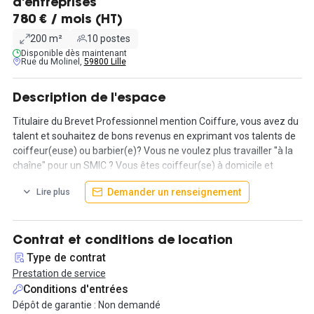
d'entreprises
780 € / mois (HT)
200 m²
10 postes
Disponible dès maintenant
Rue du Molinel,
59800 Lille
Description de l'espace
Titulaire du Brevet Professionnel mention Coiffure, vous avez du
talent et souhaitez de bons revenus en exprimant vos talents de
coiffeur(euse) ou barbier(e)? Vous ne voulez plus travailler "à la
chaîne" pour un SMIC ? Vous êtes coiffeur(se) à domicile et
souhaitez un bel endroit pour accueillir vos clients ?
Demander un renseignement
Lire plus
Sans risque, lancez-vous en espace coworking pour coiffeurs et
barbiers dans un environnement Premium et sécurisé en plein
centre de Lille et améliorez votre qualité de vie.
Contrat et conditions de location
Type de contrat
Vous pouvez établir votre planning de présence clients 7/7j de 8h
Prestation de service
à 20h avec des nocturnes de 20 à 23h.
Conditions d'entrées
Dépôt de garantie : Non demandé
Gaël, le Manager de Site et son équipe gèrent les plannings, les