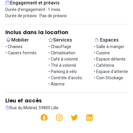
Engagement et préavis
RDV clients, l'administratif ainsi que les achats de produits
Durée d'engagement : 1 mois
techniques à conditions préférentielles.
Durée de préavis : Pas de préavis
Il faut aussi compter des frais administratifs de 10% du chiffre
d'affaires HT réalisé, en sus de la location. Ils comprennent :
Inclus dans la location
- Eau, Electricité, Wifi ;
Mobilier
Services
Espaces
- Shampoing, coiffants, serviettes, café ;
• Chaises
• Chauffage
• Salle à manger
- Application de gestion des RDV avec les clients ;
• Casiers fermés
• Climatisation
• Cuisine
- Accès aux formations Redken et L'Oréal et à leur Business
• Café à volonté
• Espace détente
Développer (pour poursuivre ensuite dans votre propre salon si
• Thé à volonté
• Caféteria
vous le souhaitez).
• Parking à vélo
• Espace d'attente
• Contrôle d'accès
• Coin Stockage
Pas de bail, pas de caution et pas d'engagement.
• Alarme
Un concept innovant en exclusivité France avec Redken et L'Oréal
Professionnel
Lieu et accès
Rue du Molinel, 59800 Lille
Documents nécessaires pour votre inscription :
Diplôme, K-Bis, RIB, Pièce d'identité, Assurance RC
professionnelle
(L'équipe peut également vous aider pour vos formalités)