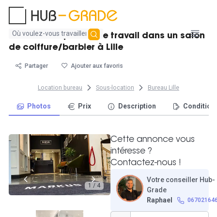
Aucun
Location 10 postes de travail dans un salon
résultat
de coiffure/barbier à Lille
trouvé
Partager
Ajouter aux favoris
Location bureau
Sous-location
Bureau Lille
Photos
Prix
Description
Condition
Cette annonce vous
intéresse ?
Contactez-nous !
Votre conseiller Hub-
1 / 4
Grade
Raphael
06702164