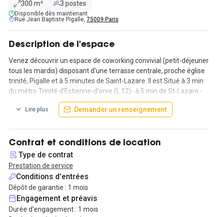
300 m²
3 postes
Disponible dès maintenant
Rue Jean Baptiste Pigalle,
75009 Paris
Description de l'espace
Venez découvrir un espace de coworking convivial (petit-déjeuner
tous les mardis) disposant d'une terrasse centrale, proche église
trinité, Pigalle et à 5 minutes de Saint-Lazare. Il est Situé à 3 min
du métro Trinité d'Estienne-d'orve (L.12)- à 5 min de St-Lazare -
du métro St Georges et du métro Pigalle (L.2 et 12)
Demander un renseignement
Lire plus
En plus d'un poste de travail (table, chaise, caisson fermé,
placards), vous aurez accès à une salle de réunion et une cuisine
équipée avec un micro-ondes et un réfrigérateur. D'autre part,
Contrat et conditions de location
vous pourrez prendre vos pauses dans l'espace de détente
Type de contrat
(machine à café, fontaine à eau) et sur la terrasse extérieure. De
Prestation de service
plus, une hôtesse d'accueil est présente du lundi au vendredi de
Conditions d'entrées
9h à 17h pour accueillir vos visiteurs/clients.
Dépôt de garantie : 1 mois
Engagement et préavis
Toutes les charges sont comprises (eau, électricité, internet) vous
Durée d'engagement : 1 mois
n'avez plus qu'à brancher votre ordinateur pour travailler !