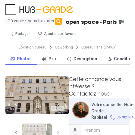
Aucun
Poste de travail en open space - Paris 9ᵉ
résultat
trouvé
Partager
Ajouter aux favoris
Location bureau
Coworking
Bureau Paris (75009)
Photos
Prix
Description
Condition
Cette annonce vous
intéresse ?
Contactez-nous !
Votre conseiller Hub-
1 / 12
Grade
Raphael
06702164