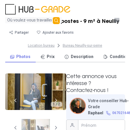
Aucun
Location bureau 4 postes - 9 m² à Neuilly
résultat
trouvé
Partager
Ajouter aux favoris
Location bureau
Bureau Neuilly-sur-seine
Photos
Prix
Description
Condition
Cette annonce vous
intéresse ?
Contactez-nous !
Votre conseiller Hub-
1 / 2
Grade
Raphael
06702164