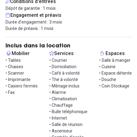
Conditions d'entrées
besoin de nouveaux locaux, une équipe projet en recherche d'un
Dépôt de garantie : 1 mois
plateau tout équipé, une business unit en quête d'espaces
Engagement et préavis
inspirants pour booster son activité, un grand compte qui pense à
Durée d'engagement : 3 mois
créer et animer un lieu de vie. Quelle que soit la nature de votre
Durée de préavis : 1 mois
entité, cet espace vous propose une offre de bureaux alternatifs
en réponse à vos enjeux de flexibilité. Venez comme vous êtes !
Inclus dans la location
A deux pas du Jardin d'Acclimatation et du bois de Boulogne, les
Mobilier
Services
Espaces
plus sportifs d'entre vous apprécieront cette info cruciale : vous
• Tables
• Courrier
• Salle à manger
avez aussi droit à une douche !
• Chaises
• Domiciliation
• Cuisine
• Scanner
• Café à volonté
• Espace détente
Vous êtes en quête de locaux inspirants ? Foncez !
• Imprimante
• Thé à volonté
• Douche
• Casiers fermés
• Ménage inclus
• Coin Stockage
Informations complémentaires sur cet espace de
• Fax
• Alarme
travail
• Climatisation
• Chauffage
Plateforme de réservation, facturation simplifiée
• Bulle téléphonique
• Internet
• Salle de réunion
• Ascenseur