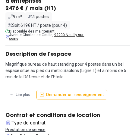
d'entreprises
2476 € / mois (HT)
9 m²
4 postes
Soit 619€ HT / poste (pour 4)
Disponible dès maintenant
Avenue Charles de Gaulle,
92200 Neuilly-sur-
seine
Description de l'espace
Magnifique bureau de haut standing pour 4 postes dans un bel
espace situé au pied du métro Sablons (Ligne 1) et à moins de 5
min de la Défense et de l'Etoile.
Bénéficiez d'un espace avec une belle lumière naturelle en simple
Demander un renseignement
Lire plus
exposition et accédez à l'ensemble des services inclus : internet
haut débit, 5 salles de réunion, deux espaces cuisine, un salon
partagé, phone boxes, imprimantes,
Contrat et conditions de location
Engagé dans une démarche éco-responsable, l'espace apporte
Type de contrat
un soin particulier au choix des matériaux et des prestataires
Prestation de service
avec qui ils travaillent. Que vous soyez : une start-up digitale qui a