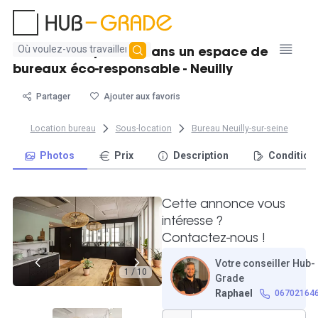
Aucun
Bureau de 4 postes dans un espace de
résultat
bureaux éco-responsable - Neuilly
trouvé
Partager
Ajouter aux favoris
Location bureau
Sous-location
Bureau Neuilly-sur-seine
Photos
Prix
Description
Condition
Cette annonce vous
intéresse ?
Contactez-nous !
Votre conseiller Hub-
1 / 10
Grade
Raphael
06702164