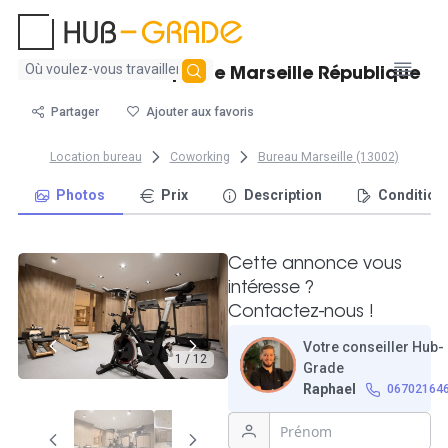
Aucun
Bureau fermé 1 poste Marseille République
résultat
trouvé
Partager
Ajouter aux favoris
Location bureau
Coworking
Bureau Marseille (13002)
Photos
Prix
Description
Condition
Cette annonce vous
intéresse ?
Contactez-nous !
Votre conseiller Hub-
1 / 12
Grade
Raphael
06702164