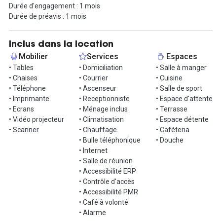
Durée d'engagement : 1 mois
travail.
Durée de préavis : 1 mois
Pour vous restaurer entre midi et deux, vous aurez accès à
l'espace cuisine ou alors vous pourrez aller manger dans le
Inclus dans la location
délicieux restaurant situé à l'entrée de l'immeuble. Ce restaurant
Mobilier
Services
Espaces
se veut comme une cantine urbaine en plein centre-ville de
• Tables
• Domiciliation
• Salle à manger
Marseille.
• Chaises
• Courrier
• Cuisine
Du petit déjeuner business au dernier cocktail, l’esprit convivial et
• Téléphone
• Ascenseur
• Salle de sport
joyeux du restaurant sera répondre à toutes vos attentes.
• Imprimante
• Receptionniste
• Espace d'attente
• Ecrans
• Ménage inclus
• Terrasse
La location est ultra-flexible, sans engagement minimum.
• Vidéo projecteur
• Climatisation
• Espace détente
• Scanner
• Chauffage
• Caféteria
Accès :
• Bulle téléphonique
• Douche
En plein centre-ville de Marseille entre le Vieux Port et la Joliette,
• Internet
un Monoprix juste en face, une station de trottinettes Lime et un
• Salle de réunion
parking Indigo (et un tarif négocié) au pied de l’immeuble, le
• Accessibilité ERP
tramway et les métros.
• Contrôle d'accès
• Accessibilité PMR
Gare de Marseille Saint-Charles: 10 mn
• Café à volonté
Navette Aéroport Marseille: 20 min
• Alarme
Parking Indigo: Au pied de l’immeuble M1 – Arrêt : Colbert – Hôtel