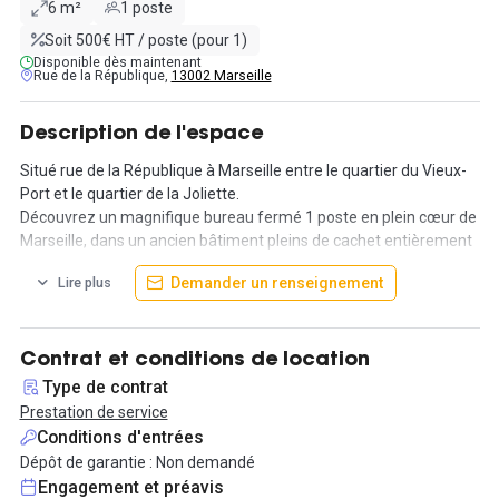
6 m²
1 poste
Soit 500€ HT / poste (pour 1)
Disponible dès maintenant
Rue de la République,
13002 Marseille
Description de l'espace
Situé rue de la République à Marseille entre le quartier du Vieux-
Port et le quartier de la Joliette.
Découvrez un magnifique bureau fermé 1 poste en plein cœur de
Marseille, dans un ancien bâtiment pleins de cachet entièrement
refait.
Demander un renseignement
Lire plus
L'espace possède une terrasse , des espaces détentes , des
bulles téléphoniques , une cuisine , des salles de réunion, enfin
vous aurez un accès illimité à la salle de sport de l'espace !
Contrat et conditions de location
Le bureau est design, entièrement meublé et climatisé.
Type de contrat
Prestation de service
Vous bénéficierez de la gestion de votre courrier, de l'accueil de
Conditions d'entrées
vos visiteurs, de l'accès aux imprimantes/photocopieurs et le
Dépôt de garantie : Non demandé
ménage de votre bureau est compris L'espace est équipé
Engagement et préavis
d'internet ultra haut-début afin de faciliter vos conditions de