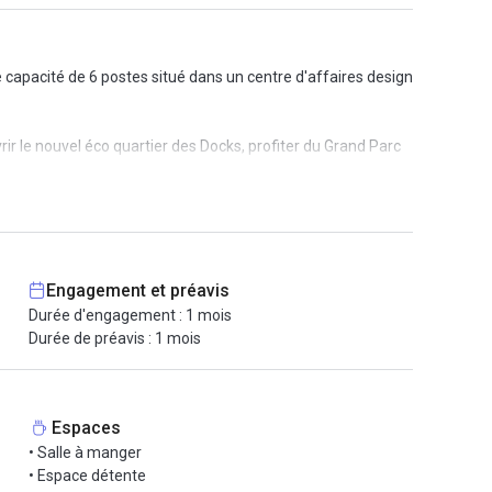
capacité de 6 postes situé dans un centre d'affaires design
ir le nouvel éco quartier des Docks, profiter du Grand Parc
e au sein du centre d'affaires.
tion de votre courrier, un bureau meublé, un parking
i tout est mis en oeuvre pour vous offrir un espace de travail
Engagement et préavis
Durée d'engagement : 1 mois
Durée de préavis : 1 mois
 digital dédié aux professionnels !
Espaces
• Salle à manger
• Espace détente