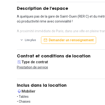
Description de l'espace
A quelques pas de la gare de Saint-Ouen (RER C) et du métr
où productivité rime avec convivialité !
A proximité immédiate de Paris, dans une ville en pleine tra
ou encore flâner au marché aux puces pour y dénicher quelq
Demander un renseignement
Lire plus
Votre accès à tous ces espaces ainsi qu'à votre bureau vous 
Nous vous proposons de nombreux services inclus dans votre
Contrat et conditions de location
privatif et plusieurs espaces de convivialité. Vous pourrez ég
Type de contrat
à la fois productif et convivial !
Prestation de service
Cet espace vous a tapé dans l'oeil ? Contactez-nous pour pr
Inclus dans la location
Informations complémentaires sur cet espace d
Mobilier
Domiciliation Juridique : 40€ HT / mois
• Tables
• Chaises