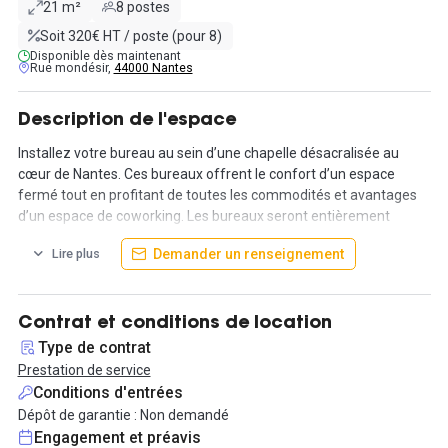
21 m²
8 postes
Soit 320€ HT / poste (pour 8)
Disponible dès maintenant
Rue mondésir,
44000 Nantes
Description de l'espace
Installez votre bureau au sein d’une chapelle désacralisée au
cœur de Nantes. Ces bureaux offrent le confort d’un espace
fermé tout en profitant de toutes les commodités et avantages
d’un espace de coworking. Les bureaux seront entièrement
aménagés grâce à du mobilier, des luminaires design et des
Demander un renseignement
Lire plus
plantes afin de s’y sentir comme chez soi.
Services :
- ouverture 24/7 ;
Contrat et conditions de location
- permanence au sein de l’espace de 8h30 à 18h ;
Type de contrat
- prises RJ45 ;
Prestation de service
- réseau dédié ;
Conditions d'entrées
- imprimantes avec impressions illimitées ;
Dépôt de garantie : Non demandé
- assistance technique & informatique ;
Engagement et préavis
- boissons chaudes illimitées ;