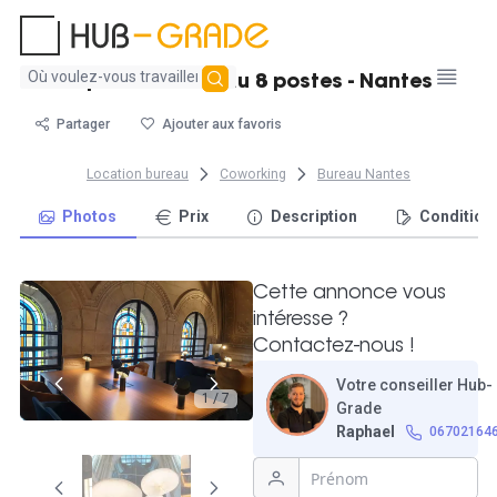
Aucun
Espace de bureau 8 postes - Nantes
résultat
trouvé
Partager
Ajouter aux favoris
Location bureau
Coworking
Bureau Nantes
Photos
Prix
Description
Condition
Cette annonce vous
intéresse ?
Contactez-nous !
Votre conseiller Hub-
1 / 7
Grade
Raphael
06702164