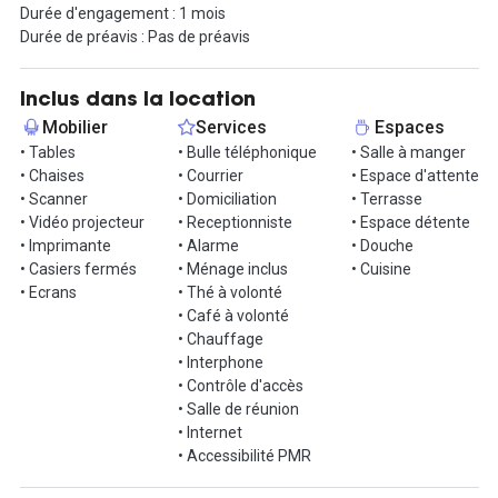
Durée d'engagement : 1 mois
- service de conciergerie ;
Durée de préavis : Pas de préavis
- service domiciliation ;
- ateliers professionnels (prospection client, réseaux sociaux…) ;
- ateliers bien-être (massage, yoga, cross fit...).
Inclus dans la location
Mobilier
Services
Espaces
Le lieu :
• Tables
• Bulle téléphonique
• Salle à manger
La décoration du lieu associe un style industriel avec des
• Chaises
• Courrier
• Espace d'attente
passerelles en acier noir et en verre avec un style naturel, cool &
• Scanner
• Domiciliation
• Terrasse
chic où la végétalisation se mêle aux murs de pierre. Réparti sur 3
• Vidéo projecteur
• Receptionniste
• Espace détente
étages, l’espace dispose d'un open-space de 40 places au rez-de-
• Imprimante
• Alarme
• Douche
chaussée (300 m²), ainsi que de 6 bureaux à partager répartis
• Casiers fermés
• Ménage inclus
• Cuisine
entre le 1ᵉ et le 2ᵉ étage.
• Ecrans
• Thé à volonté
• Café à volonté
À cela, nous ajoutons tous les espaces conçus pour le bien-être
• Chauffage
des coworkers (chill-out, espace restauration, salle de réunion...).
• Interphone
À partir de mars 2020, le coworking proposera un espace hybride
• Contrôle d'accès
original et atypique dont l’architecture et les ornements auront
• Salle de réunion
été mis en valeur. Chaque espace de travail sera créé dans
• Internet
l’objectif de stimuler l’imagination de nos coworkers et de faire
• Accessibilité PMR
avancer leurs projets de société dans un confort optimal.
Ce coworking vient apporter aux entreprises Nantaises, un