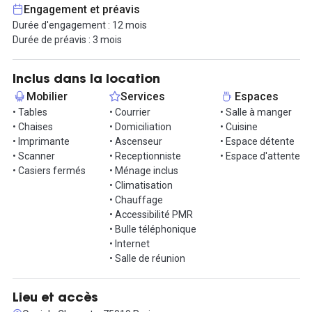
Contactez-nous dès maintenant pour organiser une visite de cet
Engagement et préavis
espace de standing !
Durée d'engagement : 12 mois
Durée de préavis : 3 mois
Informations complémentaires sur cet espace de
travail
Inclus dans la location
Mobilier
Services
Espaces
• Tables
• Courrier
• Salle à manger
• Chaises
• Domiciliation
• Cuisine
• Imprimante
• Ascenseur
• Espace détente
• Scanner
• Receptionniste
• Espace d'attente
• Casiers fermés
• Ménage inclus
• Climatisation
• Chauffage
• Accessibilité PMR
• Bulle téléphonique
• Internet
• Salle de réunion
Lieu et accès