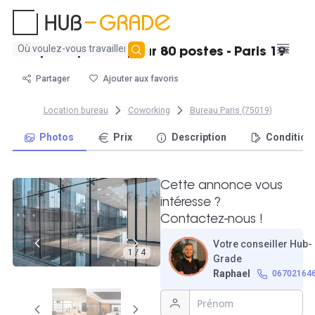
Aucun
Espace privatif pour 80 postes - Paris 19ᵉ
résultat
trouvé
Partager
Ajouter aux favoris
Location bureau
Coworking
Bureau Paris (75019)
Photos
Prix
Description
Condition
Cette annonce vous
intéresse ?
Contactez-nous !
Votre conseiller Hub-
1 / 4
Grade
Raphael
06702164