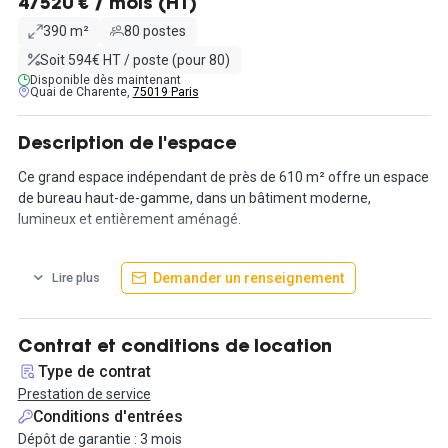
47520 € / mois (HT)
390 m²
80 postes
Soit 594€ HT / poste (pour 80)
Disponible dès maintenant
Quai de Charente,
75019 Paris
Description de l'espace
Ce grand espace indépendant de près de 610 m² offre un espace
de bureau haut-de-gamme, dans un bâtiment moderne,
lumineux et entièrement aménagé.
Il est parfait lorsque l'on recherche un espace privatif et calme
Demander un renseignement
Lire plus
pour son activité professionnelle. Le quartier est dynamique et
pourvu de nombreux restaurants et magasins.
Situé entre les stations de métro Corentin Cariou et Porte de la
Contrat et conditions de location
Villette, vous pourrez profiter du Parc de la Villette pour vos
Type de contrat
sessions sportives de la journée, ou simplement pour vous
Prestation de service
ressourcer.
Conditions d'entrées
Dépôt de garantie : 3 mois