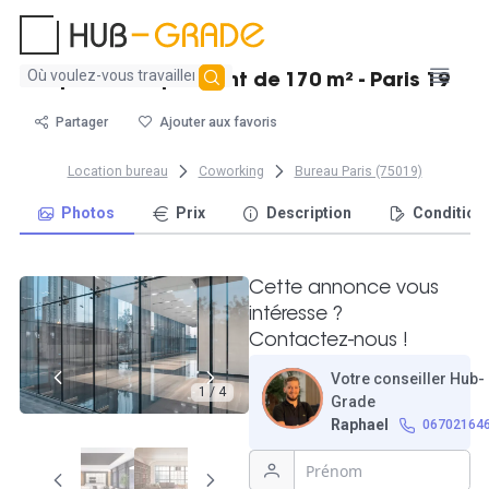
Aucun
Espace indépendant de 170 m² - Paris 19
résultat
trouvé
Partager
Ajouter aux favoris
Location bureau
Coworking
Bureau Paris (75019)
Photos
Prix
Description
Condition
Cette annonce vous
intéresse ?
Contactez-nous !
Votre conseiller Hub-
1 / 4
Grade
Raphael
06702164