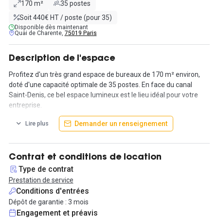
170 m²
35 postes
Soit 440€ HT / poste (pour 35)
Disponible dès maintenant
Quai de Charente,
75019 Paris
Description de l'espace
Profitez d'un très grand espace de bureaux de 170 m² environ,
doté d'une capacité optimale de 35 postes. En face du canal
Saint-Denis, ce bel espace lumineux est le lieu idéal pour votre
entreprise.
Demander un renseignement
Lire plus
Profitez de notre grande terrasse-toit entièrement aménagé
pour des pauses agréables lors des journées ensoleillées.
Nous mettons à votre disposition l'ensemble des services et
Contrat et conditions de location
équipements essentiels au développement de votre entreprise,
Type de contrat
sans avoir à vous en soucier.
Prestation de service
Conditions d'entrées
Profitez ainsi de nombreux espaces communs sur plus de 600m²,
Dépôt de garantie : 3 mois
de bureaux de qualité, d'une connexion internet Fibre...
Engagement et préavis