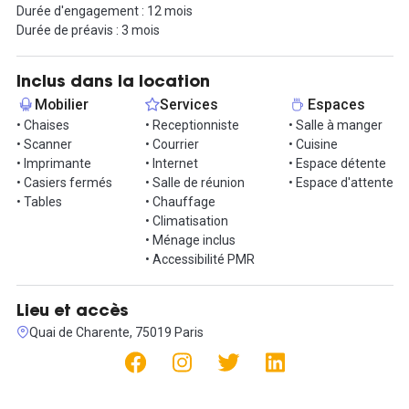
Durée d'engagement : 12 mois
Cet espace est disponible dès aujourd'hui, n'attendez pas pour en
Durée de préavis : 3 mois
profiter !
Inclus dans la location
Mobilier
Services
Espaces
• Chaises
• Receptionniste
• Salle à manger
• Scanner
• Courrier
• Cuisine
• Imprimante
• Internet
• Espace détente
• Casiers fermés
• Salle de réunion
• Espace d'attente
• Tables
• Chauffage
• Climatisation
• Ménage inclus
• Accessibilité PMR
Lieu et accès
Quai de Charente, 75019 Paris