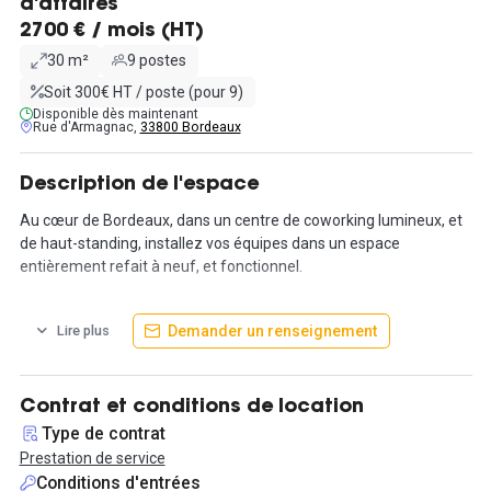
d'affaires
2700 € / mois (HT)
30 m²
9 postes
Soit 300€ HT / poste (pour 9)
Disponible dès maintenant
Rue d'Armagnac,
33800 Bordeaux
Description de l'espace
Au cœur de Bordeaux, dans un centre de coworking lumineux, et
de haut-standing, installez vos équipes dans un espace
entièrement refait à neuf, et fonctionnel.
Dans un bureau privatif prévu pour 9 postes, travaillez
Demander un renseignement
Lire plus
sereinement sans les bruits extérieurs du coworking.
Vous pourrez également travailler dans des espaces aménagés
partagés tels que des salles de réunions, des salons de travail
Contrat et conditions de location
collaboratifs pour vos projets, terrasses privées et patios pour
Type de contrat
des rencontres plus informelles.
Prestation de service
Conditions d'entrées