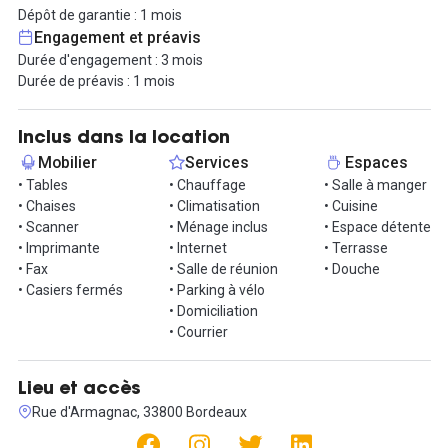
A proximité de la Gare de Bordeaux, et des différents réseaux de
Dépôt de garantie : 1 mois
transports, profitez d'une mobilité facilitée dans la Belle
Engagement et préavis
endormie.
Durée d'engagement : 3 mois
Durée de préavis : 1 mois
Nos locaux sont ouverts 24h/24, et vous est proposé avec son lot
de services, que vous retrouverez plus bas, tels que la connexion
Wi-Fi haut débit, un soutien administratif et de nombreux autres
Inclus dans la location
détaillés plus bas.
Mobilier
Services
Espaces
• Tables
• Chauffage
• Salle à manger
Au cœur de la ville, retrouvez de nombreux espaces verts, et
• Chaises
• Climatisation
• Cuisine
restaurants à proximité qui vous permettront des pauses
• Scanner
• Ménage inclus
• Espace détente
gastronomique ou nature à quelques pas du bureau. N'attendez
• Imprimante
• Internet
• Terrasse
plus pour organiser une visite.
• Fax
• Salle de réunion
• Douche
• Casiers fermés
• Parking à vélo
• Domiciliation
• Courrier
Lieu et accès
Rue d'Armagnac, 33800 Bordeaux