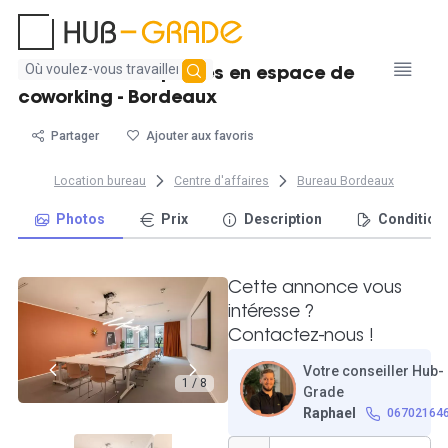
Aucun
Bureau fermé 9 postes en espace de
résultat
coworking - Bordeaux
trouvé
Partager
Ajouter aux favoris
Location bureau
Centre d'affaires
Bureau Bordeaux
Photos
Prix
Description
Condition
Cette annonce vous
intéresse ?
Contactez-nous !
Votre conseiller Hub-
1 / 8
Grade
Raphael
06702164