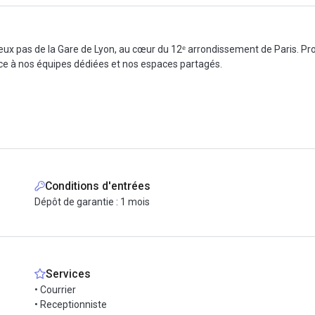
eux pas de la Gare de Lyon, au cœur du 12ᵉ arrondissement de Paris. Pro
âce à nos équipes dédiées et nos espaces partagés.
9h
tels, pressing, cordonnerie, mini-boutique, services à domicile) durant l
Conditions d'entrées
Dépôt de garantie : 1 mois
l (140x70cm), chaise ergonomique, 1m de rangement par poste
courrier (hors affranchissement)
Services
s qui boostent votre réseau et vos compétences : coaching, formations, co
• Courrier
• Receptionniste