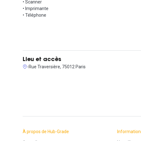
• Scanner
A seulement 4 minutes à pied de la Gare de Lyon, avec de no
• Imprimante
• Téléphone
N'attendez plus pour découvrir cet espace inspirant, contact
Lieu et accès
-Rue Traversière, 75012 Paris
À propos de Hub-Grade
Information