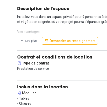
Description de l'espace
Installez-vous dans un espace privatif pour 9 personnes à d
et végétation soignée, où votre projet pourra s’épanouir gr
Vos avantages :
Demander un renseignement
Lire plus
Accès à un espace café et restauration ouvert de 8h30 à 1
Services d’accueil et conciergerie (réservation de taxis, hô
Espaces extérieurs et patios pour vos moments de détente
Salles de réunion, d’événements et d'espace projet
Contrat et conditions de location
Services inclus :
Type de contrat
Prestation de service
Forfait reprographie de 200 crédits par poste et par mois
Wi-Fi fibre haut débit
Espaces de travail entièrement équipés : bureau individue
Charges communes et privatives, maintenance, gestion du 
Inclus dans la location
Accès sécurisé 24h/24 par badge
Mobilier
En plus de vos espaces de travail, participez à des activité
• Tables
sportives et bien-être.
• Chaises