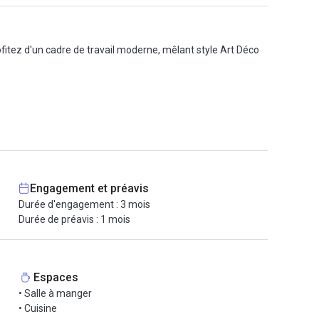
fitez d'un cadre de travail moderne, mêlant style Art Déco
es mêmes horaires
Engagement et préavis
Durée d'engagement : 3 mois
Durée de préavis : 1 mois
Espaces
nférences, afterworks, networking, tournois, jeux, activités
• Salle à manger
• Cuisine