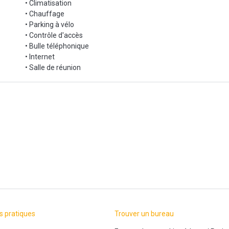
• Climatisation
mbreuses lignes disponibles (RER A et D, métros 1 et 14, bus, Ter et TG
• Chauffage
• Parking à vélo
ez-nous pour organiser une visite !
• Contrôle d'accès
• Bulle téléphonique
• Internet
• Salle de réunion
s pratiques
Trouver un bureau