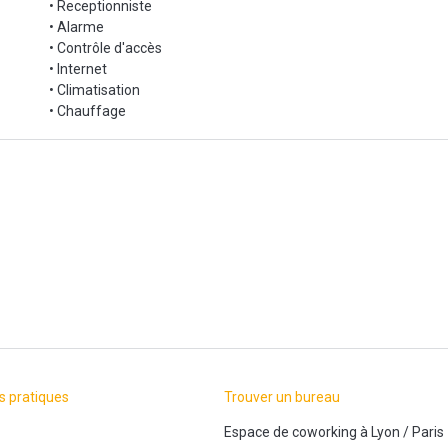
• Receptionniste
• Alarme
r tarif en vigueur
• Contrôle d'accès
• Internet
ation, auditorium…
• Climatisation
• Chauffage
T/mois (intérieur)
IP, …
s pratiques
Trouver un bureau
 bancaire automatique
Espace de coworking
à
Lyon
/
Paris