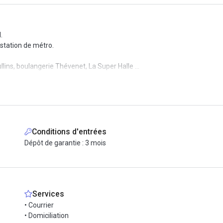
.
 station de métro.
ns, boulangerie Thévenet, La Super Halle ...
s comprend :
Conditions d'entrées
Dépôt de garantie : 3 mois
es détentes, à la bureautique.
Services
eillé : contrôle d'accès, alarme, télésurveillance et vidéosurveillance
• Courrier
• Domiciliation