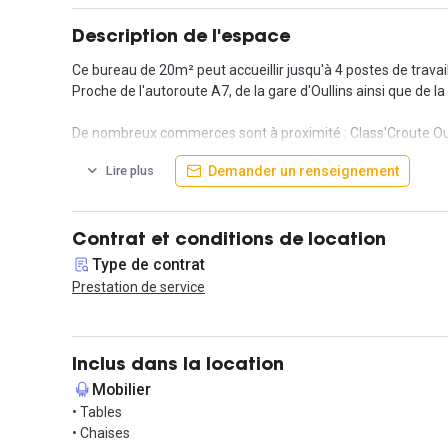
Description de l'espace
Ce bureau de 20m² peut accueillir jusqu'à 4 postes de travail
Proche de l'autoroute A7, de la gare d'Oullins ainsi que de la
De nombreux commerces sont à proximité : Class'Croute Oulli
Demander un renseignement
Lire plus
Le prix de la prestation en contrat de prestation de service
- les charges locatives, la taxe foncière, la taxe bureau
- le mobilier
- la réception du courrier
Contrat et conditions de location
- l'accueil des visiteurs
Type de contrat
- la domiciliation
Prestation de service
- une connexion internet (fibre)
- une consommation téléphonique (illimitées)
Profitez également d'un accès aux parties communes, espac
Inclus dans la location
Mobilier
L'entrée se fait avec un badge personnalisé, l'espace est surv
• Tables
• Chaises