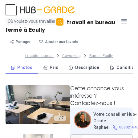
Aucun
Location 5 postes de travail en bureau
résultat
fermé à Ecully
trouvé
Partager
Ajouter aux favoris
Location bureau
Coworking
Bureau Ecully
Photos
Prix
Description
Condition
Cette annonce vous
intéresse ?
Contactez-nous !
Votre conseiller Hub-
1 / 7
Grade
Raphael
06702164