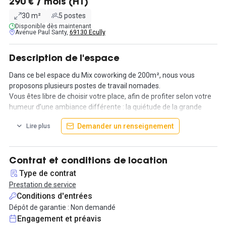
290 € / mois (HT)
30 m²
5 postes
Disponible dès maintenant
Avenue Paul Santy,
69130 Ecully
Description de l'espace
Dans ce bel espace du Mix coworking de 200m², nous vous
proposons plusieurs postes de travail nomades.
Vous êtes libre de choisir votre place, afin de profiter selon votre
humeur d’une ambiance différente : la quiétude de la grande
table partagée, l’ambiance conviviale du café, ou l’intimité d’un
Demander un renseignement
Lire plus
box pour téléphoner ou se concentrer.
Au-delà d’un simple bureau, accédez à notre communauté au
large panel de compétences en ayez l’occasion d’échanger avec
eux pour développer votre réseau, booster votre business et
Contrat et conditions de location
enrichir vos compétences.
Type de contrat
Profitez des services de notre espace qui vous permettront de
Prestation de service
travailler dans les meilleures conditions possibles : Un Wi-Fi très
Conditions d'entrées
haut débit, une imprimante, un photocopieur, des casiers
Dépôt de garantie : Non demandé
personnels et sécurisés.
Engagement et préavis
Un espace cuisine et café permet ainsi de vous détendre et