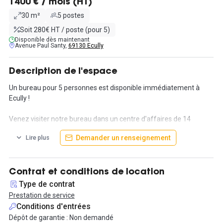
1400 € / mois (HT)
30 m²
5 postes
Soit 280€ HT / poste (pour 5)
Disponible dès maintenant
Avenue Paul Santy,
69130 Ecully
Description de l'espace
Un bureau pour 5 personnes est disponible immédiatement à
Ecully !
Venez visiter notre bureau dans un centre d'affaires de 14
personnes réparties dans 5 bureaux privatifs.
Demander un renseignement
Lire plus
Un espace lumineux et chaleureux avec des mobiliers design en
bois clair.
Contrat et conditions de location
Travaillez dans des conditions optimales : espace de stockage et
Type de contrat
d'archivage, place de parking, bureau équipé et meublé, cuisine et
Prestation de service
salle de réunion partagée .
Conditions d'entrées
Dépôt de garantie : Non demandé