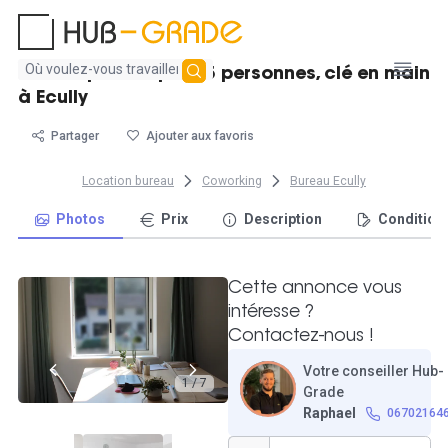
Aucun
Bureau privatif pour 5 personnes, clé en main
résultat
à Ecully
trouvé
Partager
Ajouter aux favoris
Location bureau
Coworking
Bureau Ecully
Photos
Prix
Description
Condition
Cette annonce vous
intéresse ?
Contactez-nous !
Votre conseiller Hub-
1 / 7
Grade
Raphael
06702164