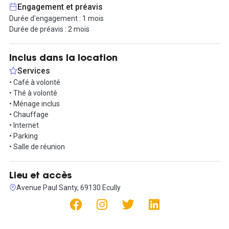
Tout compris : place de parking gratuite, équipement (bureau, wifi
Engagement et préavis
haut-débit, imprimante, espace de stockage et d'archivage), salle
Durée d'engagement : 1 mois
de réunion et cuisine équipée, accès 24h/7j, cafés et thés, taxe
Durée de préavis : 2 mois
foncière, assurance, ménage, charges pour un total
1400€HT/mois pour le bureau.
Inclus dans la location
Venez profiter de notre communauté de travailleurs nomades :
Services
des entrepreneurs, des porteurs de projet, des télétravailleurs,
• Café à volonté
etc...
• Thé à volonté
• Ménage inclus
Vous pouvez ainsi accéder gratuitement à notre espace de
• Chauffage
coworking à Tassin-la-Demi-Lune et participer à des ateliers pour
• Internet
enrichir ses compétences, des petits-déjeuners et déjeuners
• Parking
réseau, du réseau des coworkers, du coworking, etc...
• Salle de réunion
Le contrat est sans engagement avec un préavis de deux mois.
Lieu et accès
Contactez-nous vite et nous organiserons une visite !
Avenue Paul Santy, 69130 Ecully