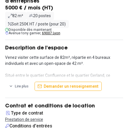
d'entreprises
5000 € / mois (HT)
82 m²
20 postes
Soit 250€ HT / poste (pour 20)
Disponible dès maintenant
Avenue tony garnier,
69007 Lyon
Description de l'espace
Venez visiter cette surface de 82m², répartie en 4 bureaux
individuels et avec un open-space de 42 m².
Situé entre le quartier Confluence et le quartier Gerland, ce
bureau fermé est meublé et équipé et il se trouve à un
Demander un renseignement
Lire plus
emplacement parfait, en plein cœur de Lyon et proche de certains
des principaux quartiers d'affaires de la ville.
Il est facile d'accès, à seulement quelques minutes de l'autoroute
Contrat et conditions de location
A7 et du pont Pasteur.
Type de contrat
Prestation de service
Le loyer est de 5000€ HT/mois, il comprend :
Conditions d'entrées