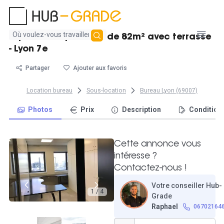
Aucun
Espace indépendant de 82m² avec terrasse
résultat
- Lyon 7e
trouvé
Partager
Ajouter aux favoris
Location bureau
Sous-location
Bureau Lyon (69007)
Photos
Prix
Description
Condition
Cette annonce vous
intéresse ?
Contactez-nous !
Votre conseiller Hub-
1 / 4
Grade
Raphael
06702164