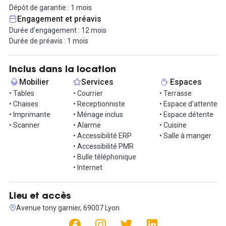
- les charges,
Dépôt de garantie : 1 mois
- le mobilier,
Engagement et préavis
- la connexion internet,
Durée d'engagement : 12 mois
- l'accès aux parties communes
Durée de préavis : 1 mois
- la mise à disposition d'espaces détente,
- l'accès à une salle à manger et une cuisine,
- l'accès à des "phone boxes".
Inclus dans la location
Mobilier
Services
Espaces
Le + : un superbe rooftop !
• Tables
• Courrier
• Terrasse
• Chaises
• Receptionniste
• Espace d'attente
Nos conditions en prestation de services sont les suivantes :
• Imprimante
• Ménage inclus
• Espace détente
12 mois minimum d'engagement,
• Scanner
• Alarme
• Cuisine
1 mois de préavis,
• Accessibilité ERP
• Salle à manger
1 mois de dépôt de garantie.
• Accessibilité PMR
• Bulle téléphonique
Contactez nous au 06 25 94 07 84 ou directement par
• Internet
l'intermédiaire de la messagerie Hub-Grade.
Lieu et accès
Avenue tony garnier, 69007 Lyon